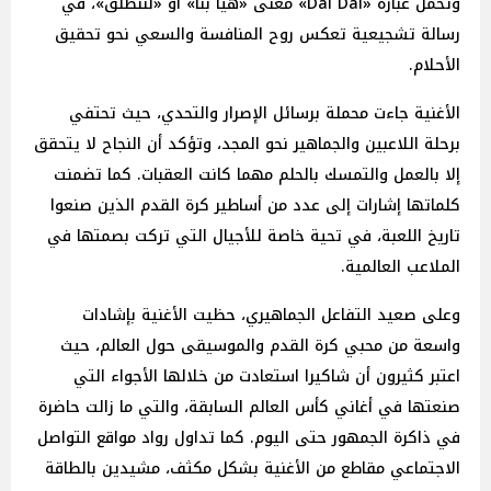
وتحمل عبارة «Dai Dai» معنى «هيا بنا» أو «لننطلق»، في
رسالة تشجيعية تعكس روح المنافسة والسعي نحو تحقيق
الأحلام.
الأغنية جاءت محملة برسائل الإصرار والتحدي، حيث تحتفي
برحلة اللاعبين والجماهير نحو المجد، وتؤكد أن النجاح لا يتحقق
إلا بالعمل والتمسك بالحلم مهما كانت العقبات. كما تضمنت
كلماتها إشارات إلى عدد من أساطير كرة القدم الذين صنعوا
تاريخ اللعبة، في تحية خاصة للأجيال التي تركت بصمتها في
الملاعب العالمية.
وعلى صعيد التفاعل الجماهيري، حظيت الأغنية بإشادات
واسعة من محبي كرة القدم والموسيقى حول العالم، حيث
اعتبر كثيرون أن شاكيرا استعادت من خلالها الأجواء التي
صنعتها في أغاني كأس العالم السابقة، والتي ما زالت حاضرة
في ذاكرة الجمهور حتى اليوم. كما تداول رواد مواقع التواصل
الاجتماعي مقاطع من الأغنية بشكل مكثف، مشيدين بالطاقة