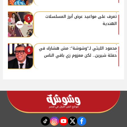
تعرف على مواعيد عرض أبرز المسلسلات
5
الهندية
محمود الليثي لـ"وشوشة": مش هشارك في
6
حفلة شيرين.. لكن معزوم زي باقي الناس
instagram
tiktok
youtube
twitter
facebook