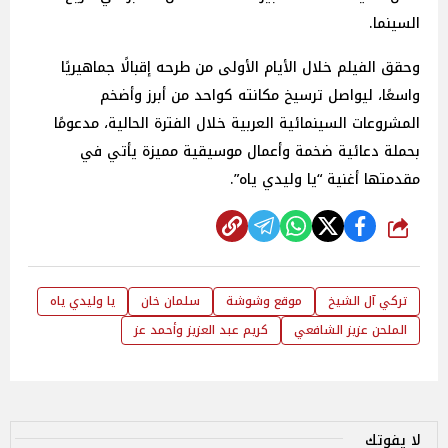
السينما.
وحقق الفيلم خلال الأيام الأولى من طرحه إقبالًا جماهيريًا
واسعًا، ليواصل ترسيخ مكانته كواحد من أبرز وأضخم
المشروعات السينمائية العربية خلال الفترة الحالية، مدعومًا
بحملة دعائية ضخمة وأعمال موسيقية مميزة يأتي في
مقدمتها أغنية “يا وليدي ياه”.
شارك
تركي آل الشيخ
موقع وشوشة
سلمان خان
يا وليدي ياه
الملحن عزيز الشافعي
كريم عبد العزيز وأحمد عز
لا يفوتك