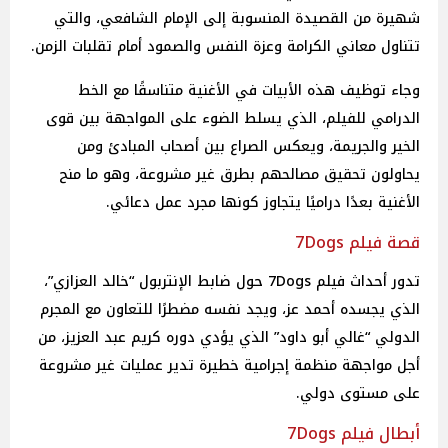
شهيرة من القصيدة المنسوبة إلى الإمام الشافعي، والتي
تتناول معاني الكرامة وعزة النفس والصمود أمام تقلبات الزمن.
وجاء توظيف هذه الأبيات في الأغنية متناسقًا مع الخط
الدرامي للفيلم، الذي يسلط الضوء على المواجهة بين قوى
الخير والجريمة، ويعكس الصراع بين أصحاب المبادئ ومن
يحاولون تحقيق مصالحهم بطرق غير مشروعة، وهو ما منح
الأغنية بعدًا دراميًا يتجاوز كونها مجرد عمل دعائي.
قصة فيلم 7Dogs
تدور أحداث فيلم 7Dogs حول ضابط الإنتربول “خالد العزازي”،
الذي يجسده أحمد عز، ويجد نفسه مضطرًا للتعاون مع المجرم
الدولي “غالي أبو داود” الذي يؤدي دوره كريم عبد العزيز، من
أجل مواجهة منظمة إجرامية خطيرة تدير عمليات غير مشروعة
على مستوى دولي.
أبطال فيلم 7Dogs