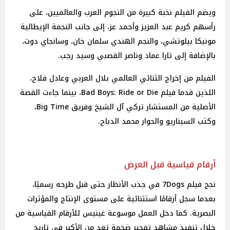
ويضم الفيلم نخبة كبيرة من النجوم العرب والعالميين، على
رأسهم كريم عبد العزيز وأحمد عز، إلى جانب النجمة الإيطالية
مونيكا بيلوتشي، والنجم الهندي سلمان خان، وسانجاي دوت،
بالإضافة إلى تارا عماد وناصر القصبي وسيد رجب.
الفيلم من إخراج الثنائي العالمي بلال العربي وعادل فلاح،
اللذين قدما فيلم Bad Boys: Ride or Die، بينما جاءت القصة
الأصلية من المستشار تركي آل الشيخ وفريق Big Time،
وكتب السيناريو والحوار محمد الدباح.
أرقام قياسية قبل العرض
نجح فيلم 7Dogs في جذب الأنظار حتى قبل طرحه رسميًا،
بعدما سجل أرقامًا استثنائية على مستوى الإنتاج والمؤثرات
البصرية. كما دخل العمل موسوعة غينيس للأرقام القياسية من
خلال تنفيذ مشاهد تفجير ضخمة تعد من الأكبر في تاريخ