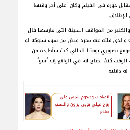
مقابل دوره في الفيلم وكان أعلى أجر وقتها
الإطلاق.
الكثير من المواقف السيئة التي مارسها فال
كيلمر أثناء تصوير فيلم Conspiracy والذي قلته عنه مجرد فيض من سوء سلوكه لو
وقع تصويري بوقتنا الحالي كنتُ سأطرده من
الوقت كنتُ احتاج له، في الواقع إنه أسوأ
ه دلالته.
اتهامات وهجوم شرس على
زوج ميلي بوبي براون والسبب
صادم