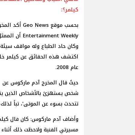
كيلمر؟:
بحسب موقع News
inment Weekly
وكان حاد الطباع وله مواقف سيئة 
عام 2008.
حيثُ قال المخرج آدم ماركوس عن ا
شخص يستهزئ بالأشخاص الذين يتح
تتحدث بسوء عن الموتى'، تباً لذلك
وأضاف آدم ماركوس: كان فال كيلم
مسيرتي الفنية ولاحظت ذلك أثناء تصويرنا ف