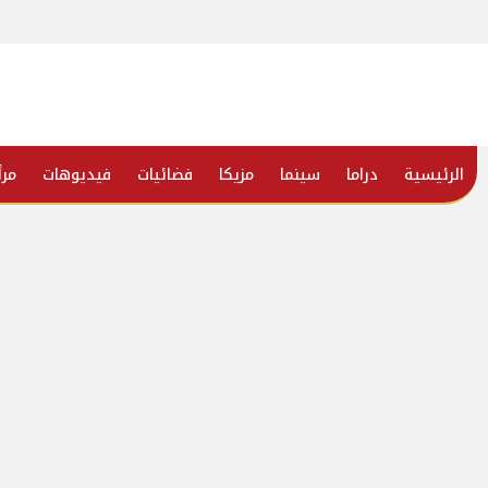
الرئيسية
دراما
سينما
مزيكا
فضائيات
فيديوهات
مرأ