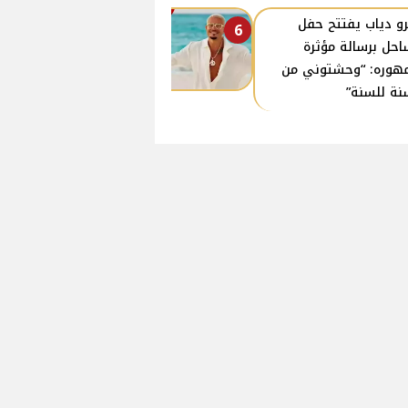
و دياب يفتتح حفل
6
احل برسالة مؤثرة
هوره: “وحشتوني من
نة للسنة”