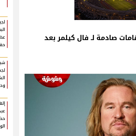
لجي
الب
مات صادمة لـ فال كيلمر بعد
عظي
حقي
شير
لجم
الش
وحش
إله
عبد
حضو
الو