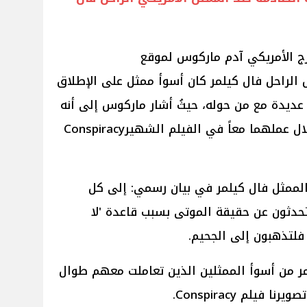
Geo  أكد المخرج الأمريكي آدم ماركوس لموقع
Enterta أن الممثل الراحل فال كيلمر كان أسوأ ممثل على الإطلاق
عديدة مع من حوله، حيثُ أشار ماركوس إلى أنه
اكتشف هذه الحقائق عن كيلمر خلال عملهما معاً في الفيلم الشهيرConspiracy
لممثل فال كيلمر في بيان رسمي: إلى كل
دثون عن حقيقة الموتى بسبب قاعدة 'لا
 فلتذهبون إلى الجحيم.
ر من أسوأ الممثلين الذين تعاملت معهم طوال
يلم Conspiracy.