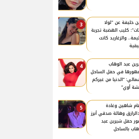
ن خليفة عن "لولا
3
نات": كليب الهضبة تجربة
مة.. والزغاريد كانت
قية
ين عبد الوهاب
4
هورها في حفل الساحل
مالي: “الدنيا من غيركم
ة أوي”
ام شاهين وغادة
5
الرازق وهالة صدقي أبرز
ر حفل شيرين عبد
هاب بالساحل