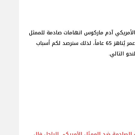
الأمريكي آدم ماركوس اتهامات صادمة للممثل
الأمريكي فال كيلمر بعد وفاته عن عمر يُناهز 65 عاماً، لذلك سنرصد لكم أسباب
حو التالي.
الصادمة ضد الممثل الأمريكي الراحل فال