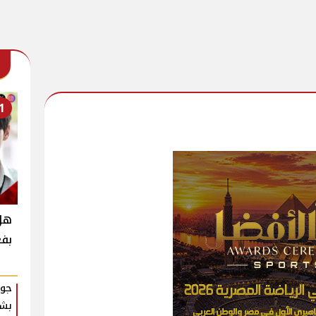
1
بفع
جوا
بشك