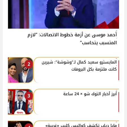
أحمد موسى عن أزمة خطوط الاتصالات: "لازم
المتسبب يتحاسب"
المايسترو سعيد كمال لـ"وشوشة": شيرين
2
كانت ملتزمة بكل البروفات
أبرز أخبار التوك شو × 24 ساعة
3
مايا دياب تكشف كواليس كليب «غريبة»