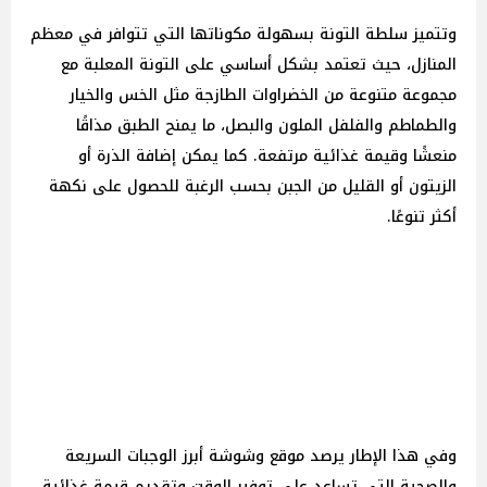
وتتميز سلطة التونة بسهولة مكوناتها التي تتوافر في معظم
المنازل، حيث تعتمد بشكل أساسي على التونة المعلبة مع
مجموعة متنوعة من الخضراوات الطازجة مثل الخس والخيار
والطماطم والفلفل الملون والبصل، ما يمنح الطبق مذاقًا
منعشًا وقيمة غذائية مرتفعة. كما يمكن إضافة الذرة أو
الزيتون أو القليل من الجبن بحسب الرغبة للحصول على نكهة
أكثر تنوعًا.
وفي هذا الإطار يرصد موقع وشوشة أبرز الوجبات السريعة
والصحية التي تساعد على توفير الوقت وتقديم قيمة غذائية