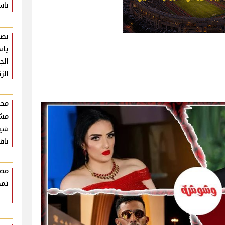
باس
بصو
ياس
الج
الز
محم
مش
شير
باق
مصط
تمض