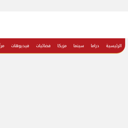
الرئيسية
دراما
سينما
مزيكا
فضائيات
فيديوهات
مرأ