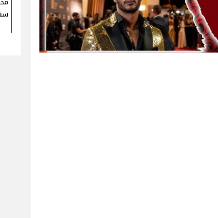
محم
سنو