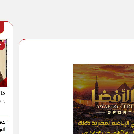
1
جدي
حمو
ألب