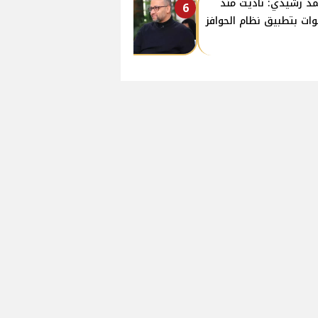
د رشيدي: ناديت منذ
6
ات بتطبيق نظام الحوافز