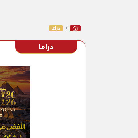
دراما
دراما