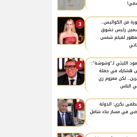
مي!
رة من الكواليس..
3
مين رئيس تشوق
مهور لفيلم شمس
ناتي
ود الليثي لـ"وشوشة":
4
 هشارك في حفلة
ين.. لكن معزوم زي
ي الناس
فى بكري: الدولة
5
ي في مسار بناء شامل