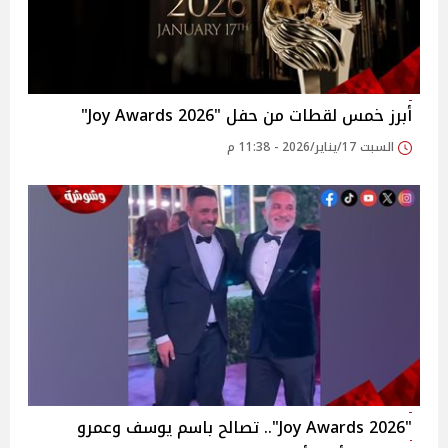
أبرز خمس لقطات من حفل "Joy Awards 2026"
السبت 17/يناير/2026 - 11:38 م
"Joy Awards 2026".. تصالح باسم يوسف وعمرو