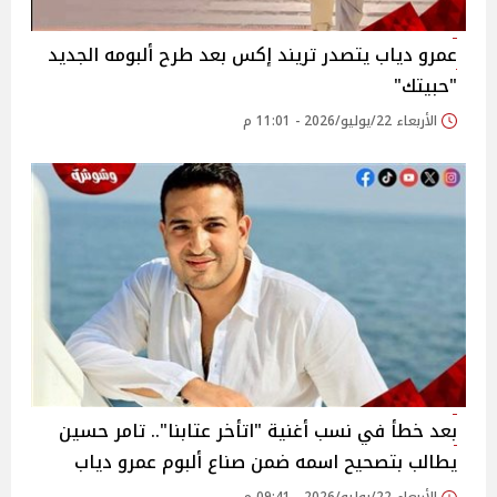
عمرو دياب يتصدر تريند إكس بعد طرح ألبومه الجديد
"حبيتك"
الأربعاء 22/يوليو/2026 - 11:01 م
بعد خطأ في نسب أغنية "اتأخر عتابنا".. تامر حسين
يطالب بتصحيح اسمه ضمن صناع ألبوم عمرو دياب