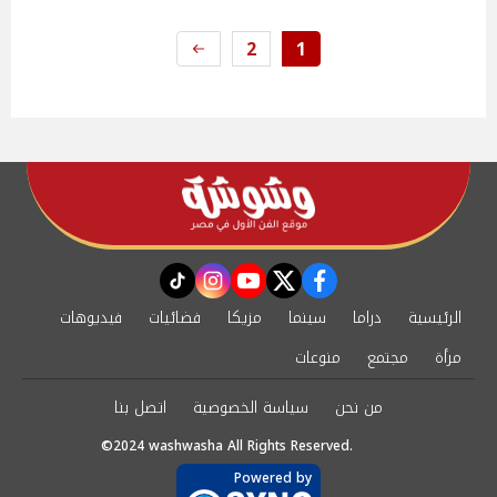
2
1
instagram
tiktok
youtube
twitter
facebook
الرئيسية
دراما
سينما
مزيكا
فضائيات
فيديوهات
مرأة
مجتمع
منوعات
من نحن
سياسة الخصوصية
اتصل بنا
©2024 washwasha All Rights Reserved.
Powered by