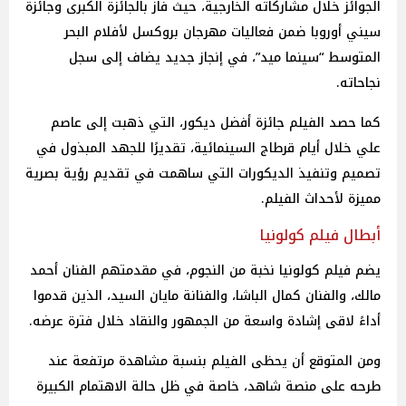
الجوائز خلال مشاركاته الخارجية، حيث فاز بالجائزة الكبرى وجائزة
سيني أوروبا ضمن فعاليات مهرجان بروكسل لأفلام البحر
المتوسط “سينما ميد”، في إنجاز جديد يضاف إلى سجل
نجاحاته.
كما حصد الفيلم جائزة أفضل ديكور، التي ذهبت إلى عاصم
علي خلال أيام قرطاج السينمائية، تقديرًا للجهد المبذول في
تصميم وتنفيذ الديكورات التي ساهمت في تقديم رؤية بصرية
مميزة لأحداث الفيلم.
أبطال فيلم كولونيا
يضم فيلم كولونيا نخبة من النجوم، في مقدمتهم الفنان أحمد
مالك، والفنان كمال الباشا، والفنانة مايان السيد، الذين قدموا
أداءً لاقى إشادة واسعة من الجمهور والنقاد خلال فترة عرضه.
ومن المتوقع أن يحظى الفيلم بنسبة مشاهدة مرتفعة عند
طرحه على منصة شاهد، خاصة في ظل حالة الاهتمام الكبيرة