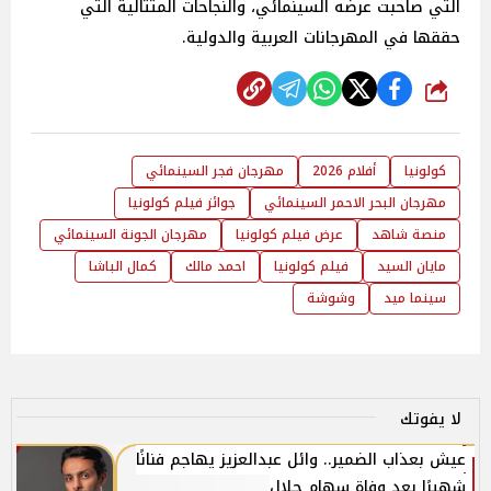
التي صاحبت عرضه السينمائي، والنجاحات المتتالية التي
حققها في المهرجانات العربية والدولية.
شارك
كولونيا
أفلام 2026
مهرجان فجر السينمائي
مهرجان البحر الاحمر السينمائي
جوائز فيلم كولونيا
منصة شاهد
عرض فيلم كولونيا
مهرجان الجونة السينمائي
مايان السيد
فيلم كولونيا
احمد مالك
كمال الباشا
سينما ميد
وشوشة
لا يفوتك
عيش بعذاب الضمير.. وائل عبدالعزيز يهاجم فنانًا
شهيرًا بعد وفاة سهام جلال