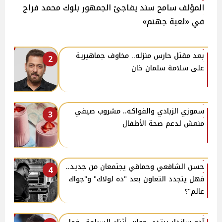
المؤلف سامح سند يفاجئ الجمهور بلوك محمد فراج
في «لعبة جهنم»
بعد مقتل حارس منزله.. مخاوف جماهيرية
2
على سلامة سلمان خان
سموزي الزبادي والفواكه.. مشروب صيفي
3
منعش لدعم صحة الأطفال
حسن الشافعي وحماقي يجتمعان من جديد..
4
فهل يتجدد التعاون بعد "ده لولاك" و"جواك
عالم"؟