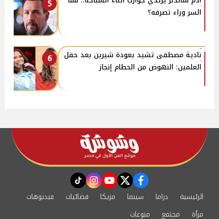
آدم ساندلر يرتدي جوارب أثناء السباحة.. فما
5
السر وراء تصرفه؟
نادية مصطفى تشيد بعودة شيرين بعد حفل
6
العلمين: النهوض من الحطام إنجاز
instagram
tiktok
youtube
twitter
facebook
الرئيسية
دراما
سينما
مزيكا
فضائيات
فيديوهات
مرأة
مجتمع
منوعات