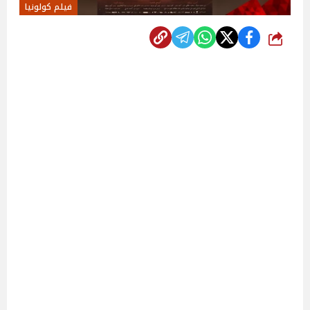
فيلم كولونيا
شارك