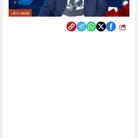
محمد دياب
شارك