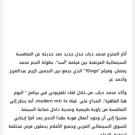
أثار المخرج محمد دياب جدل جديد بعد حديثه عن المنافسة
السينمائية المرتقبة بين فيلمه “أسد”، بطولة النجم محمد
رمضان، وفيلم “7Dogs” الذي يجمع بين النجمين كريم عبدالعزيز
وأحمد عز.
وأكد محمد دياب، من خلال لقاء تلفزيوني في برنامج “ اليوم
هنا القاهرة”، المذاع على قناة modern mti tv، أنه ينظر إلى
المنافسة من زاوية طبيعية وصحية داخل صناعة السينما،
مشيرًا إلى أن وجود أعمال قوية بهذا الحجم يعد أمرًا إيجابي
للسوق السينمائي العربي وجميع الأفلام يحملون فرص مختلفة
لتحقيق النجاح.