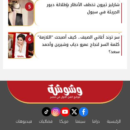
شارليز ثيرون تخطف الأنظار بإطلالة ديور
5
الجريئة في سيول
سر ترند أغاني الصيف.. كيف أصبحت "اللازمة"
6
كلمة السر لنجاح عمرو دياب وشيرين وأحمد
سعد؟
instagram
tiktok
youtube
twitter
facebook
الرئيسية
دراما
سينما
مزيكا
فضائيات
فيديوهات