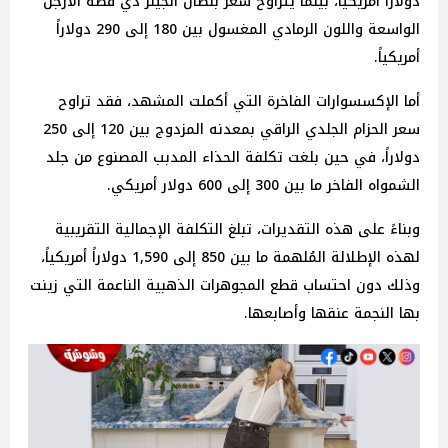
دولاراً أمريكياً، بينما يتراوح سعر بنطال الجينز ذي قصة الأرجل
الواسعة واللون الرمادي المغسول بين 180 إلى 290 دولاراً
أمريكياً.
أما الإكسسوارات الفاخرة التي أكملت المشهد، فقد تراوح
سعر الحزام الجلدي الراقي بمعدنه المزدوج بين 120 إلى 250
دولاراً، في حين بلغت تكلفة الحذاء المدبب المصنوع من جلد
الشمواه الفاخر ما بين 300 إلى 600 دولار أمريكي.
وبناءً على هذه التقديرات، تبلغ التكلفة الإجمالية التقريبية
لهذه الإطلالة المُلهمة ما بين 850 إلى 1,590 دولاراً أمريكياً،
وذلك دون احتساب قطع المجوهرات الذهبية الناعمة التي زينت
بها النجمة عنقها وأصابعها.