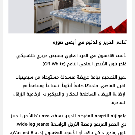
تناغم الحرير والدنيم في أبهى صوره
تألقت هادسون في الجزء العلوي بقميص حريري كلاسيكي
فاخر بلون الأبيض العاجي الناعم (Off-White).
تميز التصميم بياقة عريضة منسدلة مستوحاة من سبعينيات
القرن الماضي، منحتها طابعاً أنثوياً انسيابياً ومتناغماً مع
الإضاءة البيضاء الساطعة للمكان والديكورات الرخامية الزرقاء
الساحرة.
ولموازنة النعومة المفرطة للحرير، نسقت معه بنطالاً من الجينز
ذي الخصر المرتفع وقصة الأرجل الواسعة (Wide-leg Jeans)
بلون رمادي داكن باهت أو الأسود المغسول (Washed Black)،