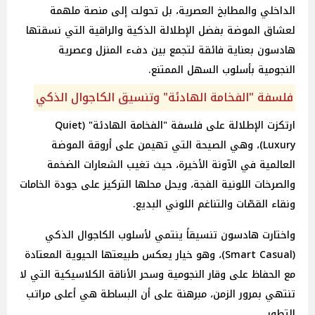
الداخلي والمطابخ العصرية، بل تحولت إلى منصة ملهمة
لعشاق الموضة بفضل الإطلالة الذكية والراقية التي نسقتها
هادسون بعناية فائقة لتجمع بين دفء المنزل وعصرية
النجومية بأسلوب السهل الممتنع.
فلسفة "الفخامة الهادئة" وتنسيق الكاجوال الذكي
ارتكزت الإطلالة على فلسفة "الفخامة الهادئة" (Quiet
Luxury)، وهي الصيحة التي تهيمن على أروقة الموضة
العالمية في الآونة الأخيرة، حيث تغيب الشعارات الضخمة
والصرخات اللونية الفجة، ويحل محلها التركيز على جودة الخامات
ونقاء القصّات والتناغم اللوني البديع.
واختارت هادسون تنسيقاً ينتمي لأسلوب الكاجوال الذكي
(Smart Casual)، وهو خيار يعكس طبيعتها الحيوية المعتادة
مع الحفاظ على وقار النجومية وسحر الأناقة الكلاسيكية التي لا
تنتهي بمرور الزمن، مبرهنة على أن البساطة هي أعلى مراتب
التطور.