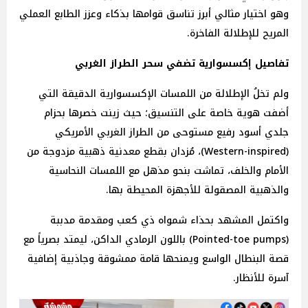
وهو اختيار مثالي أبرز تناسق قوامها بذكاء وعزز الطابع العملي
المريح للإطلالة الفاخرة.
تفاصيل إكسسوارية تضفي سحر الطراز الغربي
ولم تخلُ الإطلالة من اللمسات الإكسسوارية الدقيقة التي
أضفت هوية خاصة على التنسيق؛ حيث زينت خصرها بحزام
جلدي أسود رفيع مستوحى من الطراز الغربي الأمريكي
(Western-inspired)، مُزدان بقطع معدنية ذهبية مزدوجة من
الأمام والخلف، تماشت بنحو مذهل مع اللمسات النحاسية
والذهبية المصقولة للأجهزة المحيطة بها.
واكتمل المشهد بحذاء شمواه ذي كعب ومقدمة مدببة
(Pointed-toe pumps) باللون الرمادي الداكن، ليمتد بصرياً مع
قصة البنطال الواسع ويمنحها قامة ممشوقة وجاذبية إضافية
آسرة للأنظار.