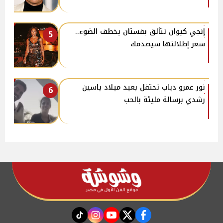
إنجي كيوان تتألق بفستان يخطف الضوء..
5
سعر إطلالتها سيصدمك
نور عمرو دياب تحتفل بعيد ميلاد ياسين
6
رشدي برسالة مليئة بالحب
instagram
tiktok
youtube
twitter
facebook