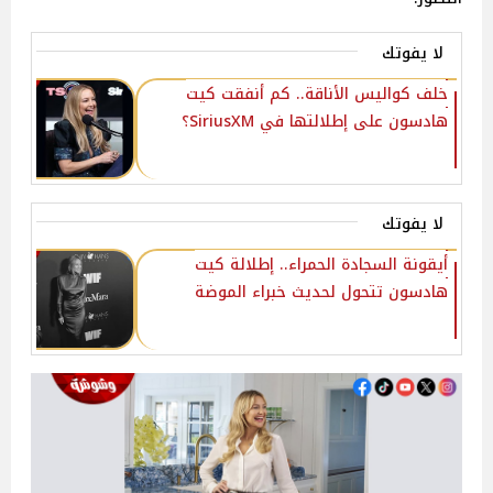
لا يفوتك
خلف كواليس الأناقة.. كم أنفقت كيت
هادسون على إطلالتها في SiriusXM؟
لا يفوتك
أيقونة السجادة الحمراء.. إطلالة كيت
هادسون تتحول لحديث خبراء الموضة