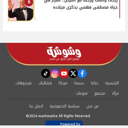
زيجات وألقاب ورحلة مع المرض.. أسرار في
6
حياة مصطفى فهمي بذكرى ميلاده
instagram
tiktok
youtube
twitter
facebook
الرئيسية
دراما
سينما
مزيكا
فضائيات
فيديوهات
مرأة
مجتمع
منوعات
من نحن
سياسة الخصوصية
اتصل بنا
©2024 washwasha All Rights Reserved.
Powered by