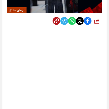
ميغان ماركل
شارك