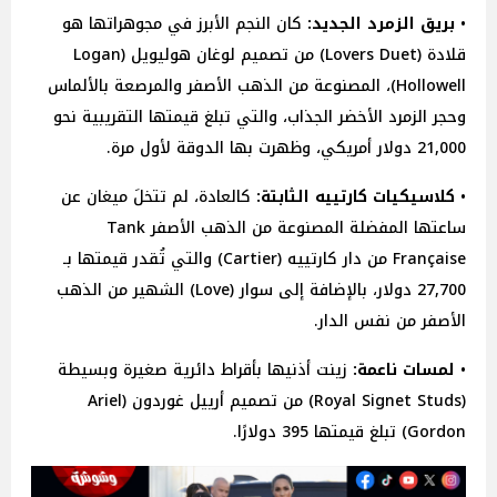
•
بريق الزمرد الجديد:
كان النجم الأبرز في مجوهراتها هو
قلادة (Lovers Duet) من تصميم لوغان هوليويل (Logan
Hollowell)، المصنوعة من الذهب الأصفر والمرصعة بالألماس
وحجر الزمرد الأخضر الجذاب، والتي تبلغ قيمتها التقريبية نحو
21,000 دولار أمريكي، وظهرت بها الدوقة لأول مرة.
•
كلاسيكيات كارتييه الثابتة:
كالعادة، لم تتخلَ ميغان عن
ساعتها المفضلة المصنوعة من الذهب الأصفر Tank
Française من دار كارتييه (Cartier) والتي تُقدر قيمتها بـ
27,700 دولار، بالإضافة إلى سوار (Love) الشهير من الذهب
الأصفر من نفس الدار.
•
لمسات ناعمة:
زينت أذنيها بأقراط دائرية صغيرة وبسيطة
(Royal Signet Studs) من تصميم أرييل غوردون (Ariel
Gordon) تبلغ قيمتها 395 دولارًا.