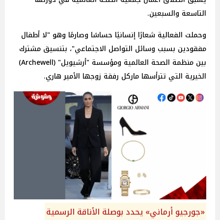
التاسعة والسبعين.
وحملت الفعالية شعارًا إنسانيًا حساسًا وصارمًا وهو "لا أطفال
مفقودين بسبب وسائل التواصل الاجتماعي"، بتنسيق مشترك
بين منظمة الصحة العالمية ومؤسسة "أرشيويل" (Archewell)
الخيرية التي تترأسها ماركل رفقة زوجها الأمير هاري.
«جورجيو أرماني» يحدد بوصلة الأناقة الرسمية