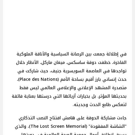
في إطلالة جمعت بين الرصانة السياسية والأناقة الملوكية
الفاخرة، خطفت دوقة ساسكس، ميغان ماركل، الأنظار خلال
تواجدها في العاصمة السويسرية جنيف، حيث شاركت في
حدث إنساني بارز أقيم بساحة الأمم (Place des Nations)،
متصدرة المشهد الإعلاني والإعلامي العالمي ليس فقط
بحديثها المؤثر، بل بخيارات أزيائها التي درستها بعناية فائقة
لتعكس طابع الحدث وجديته.
جاءت مشاركة الدوقة على هامش افتتاح النصب التذكاري
"الشاشة المفقودة" (The Lost Screen Memorial)، والذي
يسبق انطلاق أعمال جمعية الصحة العالمية في دورتها