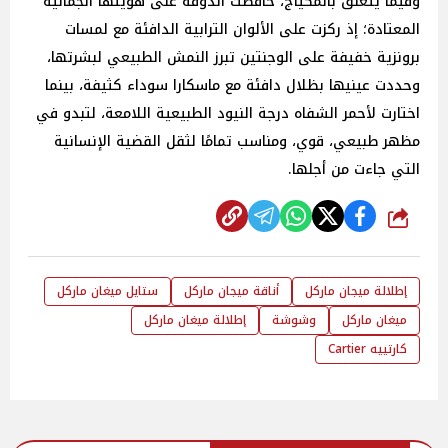
وفيما يتعلق بالمكياج، حافظت الدوقة على هويتها الجمالية
المعتادة؛ إذ ركزت على الألوان الترابية الدافئة مع لمسات
برونزية خفيفة على الوجنتين تبرز النمش الطبيعي لبشرتها،
وحددت عينيها بظلال دافئة مع ماسكارا سوداء كثيفة، بينما
اختارت لأحمر الشفاه درجة النيود الطبيعية اللامعة، لتبدو في
مظهر طبيعي، قوي، ومناسب تمامًا لثقل القضية الإنسانية
التي جاءت من أجلها.
شارك
إطلالة ميجان ماركل
أناقة ميجان ماركل
ستايل ميغان ماركل
ميغان ماركل
وشوشة
إطلالة ميغان ماركل
كارتييه Cartier