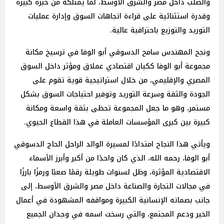
والصلب داخل مصر والشرق الأوسط، لما يمتلكه من خبرة كبيرة
وقدرة استثنائية على قراءة اتجاهات السوق وإدارة عمليات
التوريد والتوزيع باحترافية عالية.
ونجح المهندس سامح الدسوقي أبو الوفا في ترسيخ مكانة
مجموعة أبو الوفا ككيان اقتصادي عملاق ومؤثر داخل السوق
المصري والإقليمي، من خلال استراتيجية قوية تقوم على
الجودة والثقة وسرعة التوريد وتوفير احتياجات السوق بشكل
مستمر، وهو ما جعل المجموعة تحظى بثقة واسعة ومكانة
كبيرة بين كبرى المؤسسات العاملة في هذا القطاع الحيوي.
ويأتي هذا النجاح امتدادًا لمسيرة الوالد الراحل الحاج الدسوقي
أبو الوفا، رحمه الله، الذي كان واحدًا من أكبر وأبرز الأسماء
الاقتصادية المؤثرة، وظل لسنوات طويلة رقمًا صعبًا ورمزًا بارزًا
في مجالات التجارة والصناعة داخل مصر والشرق الأوسط، إلى
جانب بصماته الإنسانية الكبيرة ومواقفه المشهودة في أعمال
الخير ودعم المجتمع، والتي رسخت اسمه في وجدان الجميع