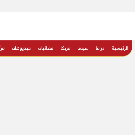
الرئيسية
دراما
سينما
مزيكا
فضائيات
فيديوهات
مرأ