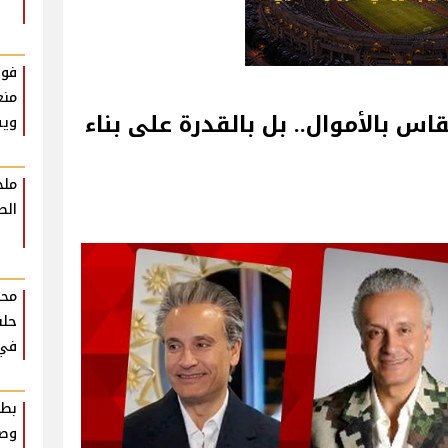
فوا
منع
قاس بالأموال.. بل بالقدرة على بناء
ويس
ملخ
الط
محم
حلق
في ر
بطا
وصف