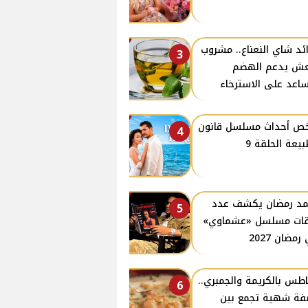
ئد شاي النعناع.. مشروب
3
ش يدعم الهضم
اعد على الاسترخاء
ص أحداث مسلسل قانون
4
بيعة الحلقة 9
د رمضان يكشف عدد
5
ات مسلسل «عشماوي»
مضان 2027
طس بالكريمة والجمبري..
6
ة شهية تجمع بين