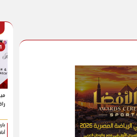
1
ميغ
راق
بار
أنا