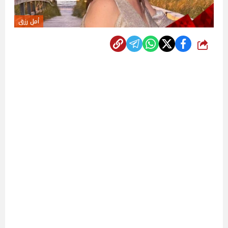
أمل رزق
شارك