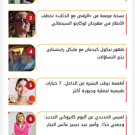
نسخة مرممة من «الرقص مع الذئاب» تخطف
3
الأنظار في مهرجان لوكارنو السينمائي
ظهور نيكول كيدمان مع مايكل راينشتاين
4
يثير التساؤلات
أطعمة ترطب البشرة من الداخل.. 7 خيارات
5
طبيعية لنضارة وحيوية أكثر
لميس الحديدي عن ألبوم كايروكي الجديد:
6
وجعني جدًا.. وأمير عيد يسير عكس التيار