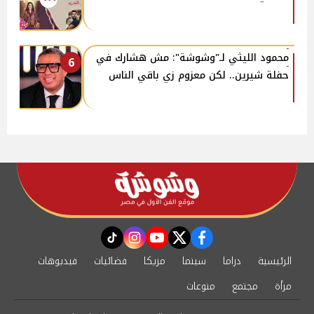
محمود الليثي لـ"وشوشة": مش هشارك في
6
حفلة شيرين.. لكن معزوم زي باقي الناس
instagram
tiktok
youtube
twitter
facebook
الرئيسية
دراما
سينما
مزيكا
فضائيات
فيديوهات
مرأة
مجتمع
منوعات