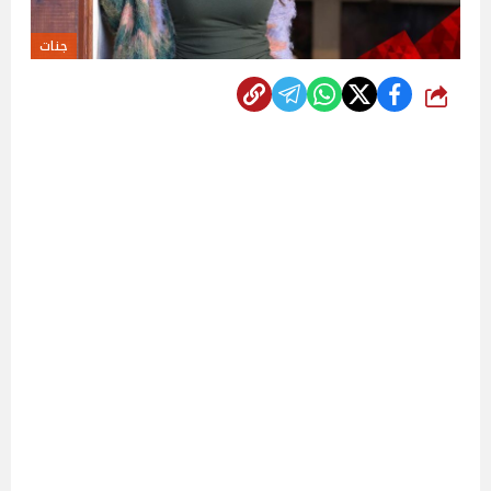
جنات
شارك