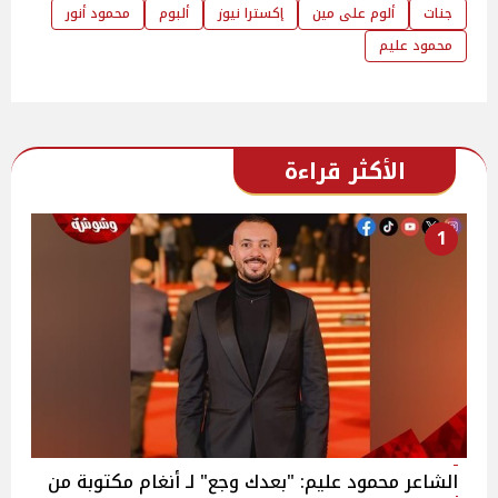
جنات
ألوم على مين
إكسترا نيوز
ألبوم
محمود أنور
محمود عليم
الأكثر قراءة
1
الشاعر محمود عليم: "بعدك وجع" لـ أنغام مكتوبة من