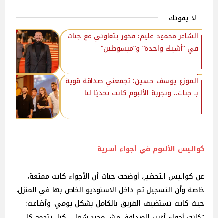
لا يفوتك
الشاعر محمود عليم: فخور بتعاوني مع جنات
في “أشيك واحدة” و”مبسوطين”
الموزع يوسف حسين: تجمعني صداقة قوية
بـ جنات.. وتجربة الألبوم كانت تحديًا لنا
كواليس الألبوم في أجواء أسرية
عن كواليس التحضير، أوضحت جنات أن الأجواء كانت ممتعة،
خاصة وأن التسجيل تم داخل الاستوديو الخاص بها في المنزل،
حيث كانت تستضيف الفريق بالكامل بشكل يومي، وأضافت:
"كانت أجواء أقرب للصداقة، مش مجرد شغل.. كنا بنتجمع كل