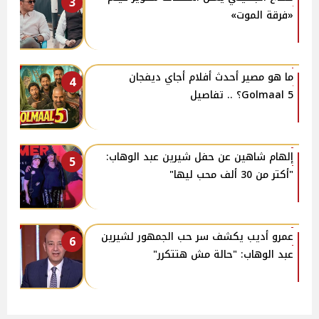
3
«فرقة الموت»
ما هو مصير أحدث أفلام أجاي ديفجان
4
Golmaal 5؟ .. تفاصيل
إلهام شاهين عن حفل شيرين عبد الوهاب:
5
"أكتر من 30 ألف محب ليها"
عمرو أديب يكشف سر حب الجمهور لشيرين
6
عبد الوهاب: "حالة مش هتتكرر"