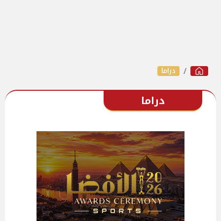
دراما
دراما