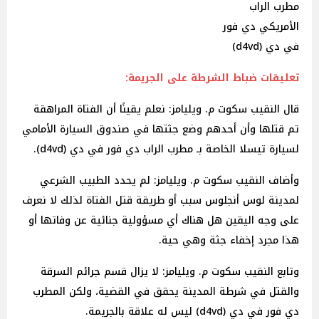
مطرب الراب
الأمريكي دي فور
في دي (d4vd)
تعليقات ضباط الشرطة على الجريمة:
قال النقيب سكوت م. ويليامز: نعلم يقينًا أن الفتاة المراهقة
تم قتلها وأن أحدهم وضع جثتها في صندوق السيارة الأمامي
لسيارة تيسلا الخاصة بـ مطرب الراب دي فور في دي (d4vd).
وأضاف النقيب سكوت م. ويليامز: لم يحدد الطبيب الشرعي
لمدينة لوس أنجلوس سبب أو طريقة قتل الفتاة لذلك لا نعرف
على وجه اليقين هل هناك أي مسؤولية جنائية عن وفاتها أو
هذا مجرد إخفاء جثة وهي حية.
وتابع النقيب سكوت م. ويليامز: لا يزال قسم جرائم السرقة
والقتل في شرطة المدينة يحقق في القضية، ولكن المطرب
دي فور في دي (d4vd) ليس له علاقة بالجريمة.