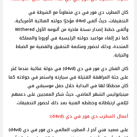
كان المطرب دي فور في دي متعاوناً مع الشرطة في
التحقيقات، حيثُ ألغى d4vd مؤخرًا جولته الغنائية الأمريكية،
وألغى خطط إصدار نسخة فاخرة من ألبومه الأول Withered
كما تم إلغاء مواعيد جولته الرئيسية في أوروبا والمملكة
المتحدة، وذلك لحضور ومتابعة التحقيق والقضية مع الضباط
والنيابة.
كان الفنان دي فور في دي (d4vd) في جولة غنائية عندما عُثر
على جثة المراهقة القتيلة في سيارته واستمر في جولاته كما
كان مخططًا لها في البداية خلال حفل موسيقي في
مينيابوليس الشهر الماضي، حيثُ شكر المعجبين على دعمهم
ليُلغي ارتباطاته وخططه الفنية بعد ذلك لحضور التحقيقات.
أعمال المطرب دي فور في دي (d4vd):
على صعيد فني آخر لـ المطرب العالمي دي فور في دي (d4vd)