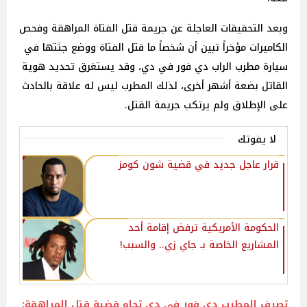
وبعد التحقيقات العاجلة عن جريمة قتل الفتاة المراهقة وفحص
الكاميرات مؤخراً تبين أن شخصاً ما قتل الفتاة ووضع جثتها في
سيارة مطرب الراب دي فور في دي، وقد يستغرق تحديد هوية
القاتل بضعة أشهر أخرى، لذلك المطرب ليس له علاقة بالحادث
على الإطلاق ولم يرتكب جريمة القتل.
لا يفوتك
قرار عاجل جديد في قضية شون كومز
الحكومة الأمريكية ترفض إقامة أحد
المشاريع الخاصة بـ جاي زي.. والسبب!
تصرف المطرب دي فور في دي تجاه قضية قتل المراهقة: