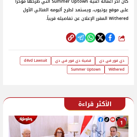
كان آخر أعماله أغنية Summer Uptown التي طرحها مؤخراً
على موقع يوتيوب، ويستعد لطرح ألبومه الغنائي الأول
Withered المقرر الإعلان عن تفاصيله قريباً.
شارك
دي فور في دي
قضية دي فور في دي
d4vd Lawsuit
Summer Uptown
Withered
الأكثر قراءة
1