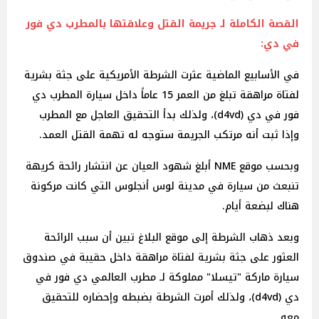
القصة الكاملة لـ جريمة القتل وعلاقتها بالمطرب دي فور
في دي:
في الأسابيع الماضية عثرت الشرطة الأمريكية على جثة بشرية
لفتاة مراهقة تبلغ من العمر 15 عاماً داخل سيارة المطرب دي
فور في دي (d4vd)، ولذلك بدأ التحقيق العاجل مع المطرب
وإذا ثبت أنه مرتكب الجريمة ستوجه له تهمة القتل العمد.
وبحسب موقع NME أبلغ شهود العيان عن انتشار رائحة كريهة
تنبعث من سيارة في مدينة لوس أنجلوس التي كانت مركونة
هناك لبضعة أيام.
وبعد ذهاب الشرطة إلى موقع البلاغ تبين أن سبب الرائحة
العثور على جثة بشرية لفتاة مراهقة داخل حقيبة في صندوق
سيارة ماركة "تيسلا" مملوكة لـ مطرب العالمي دي فور في
دي (d4vd)، ولذلك أمرت الشرطة بضبطه وإحضاره للتحقيق
معه.