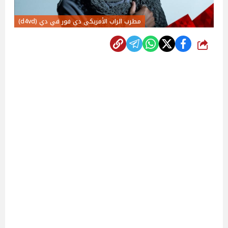
مطرب الراب الأمريكي دي فور في دي (d4vd)
شارك