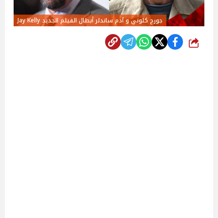
جورج كلوني و آدم ساندلر أبطال الفيلم الجديد Jay Kelly
شارك