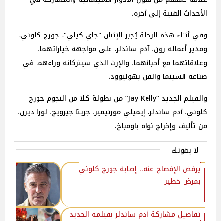
الأحداث الفنية إلى آخره.
وفي أثناء هذه الرحلة يُجبر الإثنان "جاي كيلي"، جورج كلوني،
ومدير أعماله رون، آدم ساندلر، على مواجهة خياراتهما،
وعلاقاتهما مع أحبائهما، والإرث الذي سيتركانه وراءهما في
صناعة السينما والفن بهوليوود.
والفيلم الجديد “Jay Kelly” من بطولة كلا من النجوم جورج
كلوني، آدم ساندلر، إيميلي مورتيمير، جريتا جيرويج، لورا ديرن،
من تأليف وإخراج نواه باومباخ.
لا يفوتك
يرفض الإفصاح عنه.. إصابة جورج كلوني
بمرض خطير
تفاصيل مشاركة آدم ساندلر بفيلمه الجديد