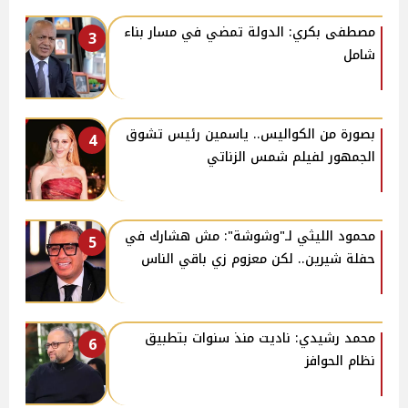
مصطفى بكري: الدولة تمضي في مسار بناء
3
شامل
بصورة من الكواليس.. ياسمين رئيس تشوق
4
الجمهور لفيلم شمس الزناتي
محمود الليثي لـ"وشوشة": مش هشارك في
5
حفلة شيرين.. لكن معزوم زي باقي الناس
محمد رشيدي: ناديت منذ سنوات بتطبيق
6
نظام الحوافز