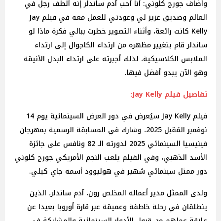
وأضاف جورج كلوني: أنا أحب آدم ساندلر إنه ألطف رجل في
العالم وصديق عزيز لي وعودتي للعمل معه في فيلم Jay
Kelly كانت رائعة، وأثناء التصوير خطرت ببالي فكرة ماذا لو
ساندلر قام بتغيير مظهره من ارتداء الكاجوال إلى ارتداء
الملابس الكلاسيكية، لذلك أجبرته على ارتداء البدل الأنيقة
وهو الآن يبدو أفضل فيها.
تفاصيل فيلم Jay Kelly:
فيلم Jay Kelly سيُعرض في دور العرض السينمائية يوم 14
نوفمبر المُقبل 2025، وشارك في المسابقة الرسمية بمهرجان
فينيسيا السينمائي 2025 لدورته الـ 82 ونافس على جائزة
الأسد الذهبي، وفي الفيلم يلعب النجم الأمريكي جورج كلوني
دور ممثل سينمائي شهير في هوليوود أسمه جاي كيلي.
ولدى الممثل مدير أعماله المخلص رون، آدم ساندلر، الذين
ينطلقان في رحلة خاطفة وعميقة عبر قارة أوروبا بعيدا عن
علاقة عملهم من قبول الأدوار السينمائية والمشاركة في