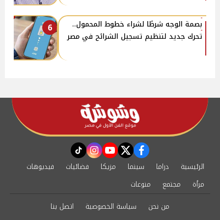
بصمة الوجه شرطًا لشراء خطوط المحمول..
6
تحرك جديد لتنظيم تسجيل الشرائح في مصر
instagram
tiktok
youtube
twitter
facebook
الرئيسية
دراما
سينما
مزيكا
فضائيات
فيديوهات
مرأة
مجتمع
منوعات
من نحن
سياسة الخصوصية
اتصل بنا