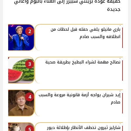
حقيقة عودة بريتني سبيرز إلى الغناء بألبوم وأغاني
جديدة
باري مانيلو يلغي حفله قبل لحظات من
2
انطلاقه والسبب صادم
نصائح مهمة لشراء البطيخ بطريقة صحية
3
إيد شيران يواجه أزمة قانونية مروعة والسبب
4
صادم
شارليز ثيرون تخطف الأنظار بإطلالة ديور
5