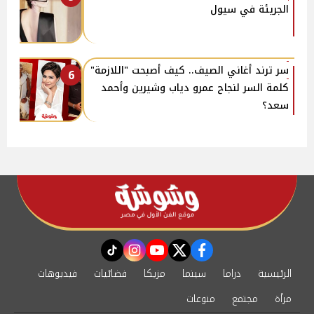
الجريئة في سيول
سر ترند أغاني الصيف.. كيف أصبحت "اللازمة"
6
كلمة السر لنجاح عمرو دياب وشيرين وأحمد
سعد؟
instagram
tiktok
youtube
twitter
facebook
الرئيسية
دراما
سينما
مزيكا
فضائيات
فيديوهات
مرأة
مجتمع
منوعات