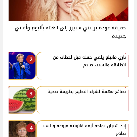
حقيقة عودة بريتني سبيرز إلى الغناء بألبوم وأغاني
جديدة
باري مانيلو يلغي حفله قبل لحظات من
2
انطلاقه والسبب صادم
نصائح مهمة لشراء البطيخ بطريقة صحية
3
إيد شيران يواجه أزمة قانونية مروعة والسبب
4
صادم