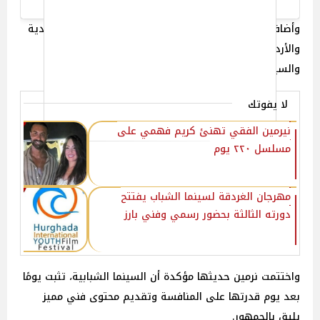
وأضافت أن المهرجان يضم أعمالًا من روسيا ومصر والسعودية
والأردن والمكسيك وقطر، موضحة أن التنوع الثقافي
والسينمائي يثري التجربة ويجعلها أكثر تشويقًا.
لا يفوتك
نيرمين الفقي تهنئ كريم فهمي على
مسلسل ٢٢٠ يوم ‎
مهرجان الغردقة لسينما الشباب يفتتح
دورته الثالثة بحضور رسمي وفني بارز
واختتمت نرمين حديثها مؤكدة أن السينما الشبابية، تثبت يومًا
بعد يوم قدرتها على المنافسة وتقديم محتوى فني مميز
يليق بالجمهور.