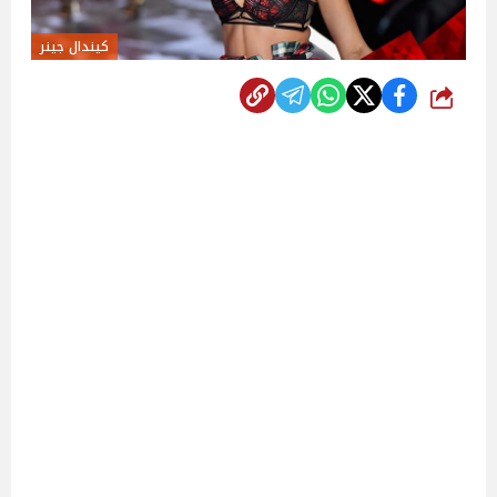
كيندال جينر
شارك