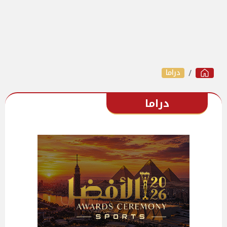
دراما
دراما