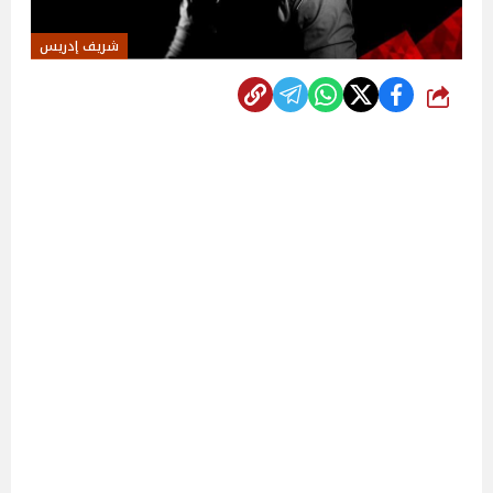
شريف إدريس
شارك