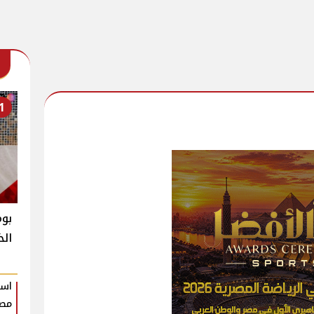
1
بوم
الخ
است
مصر