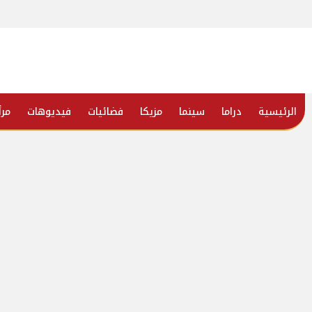
الرئيسية
دراما
سينما
مزيكا
فضائيات
فيديوهات
مرأ