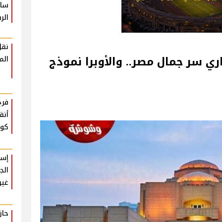
سام
الر
نقل
ضاري سر جمال مصر.. والأوبرا نموذج
الم
فرح
أنق
كوم
إسل
الج
غير
حا