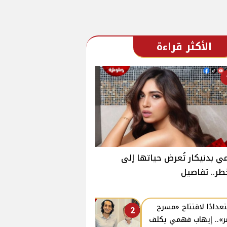
الأكثر قراءة
ي بدنيكار تُعرض حياتها إلى
طر.. تفاصيل
عدادًا لافتتاح «مسرح
2
».. إيهاب فهمي يكلف