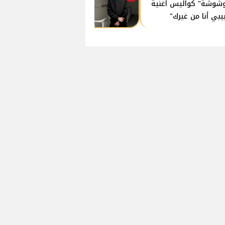
وشوشة" كواليس أغنية
يبي أنا من غيرك"