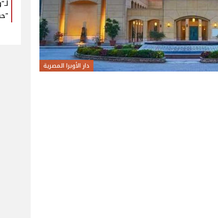
لـ"
"حب
دار الأوبرا المصرية