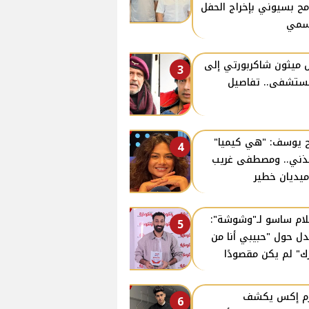
ح بسيوني بإخراج الحفل
سمي
 ميثون شاكربورتي إلى
3
ستشفى.. تفاصيل
 يوسف: "هي كيميا"
4
ذني.. ومصطفى غريب
يديان خطير
ام ساسو لـ"وشوشة":
5
دل حول "حبيبي أنا من
ك" لم يكن مقصودًا
زم إكس يكشف
6