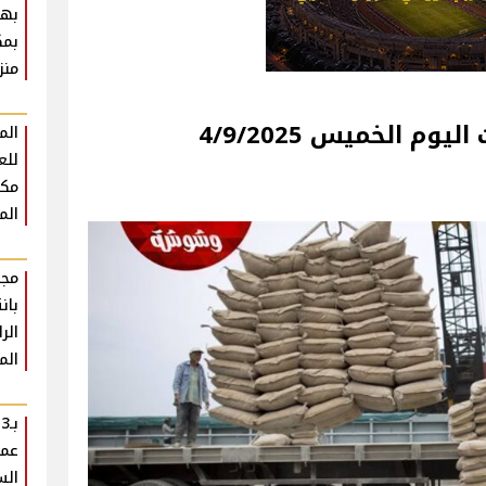
بهت
بمك
منز
م الخميس 4/9/2025
الم
للع
مكث
الم
مجد
بان
الر
الم
ب
عمل
الس