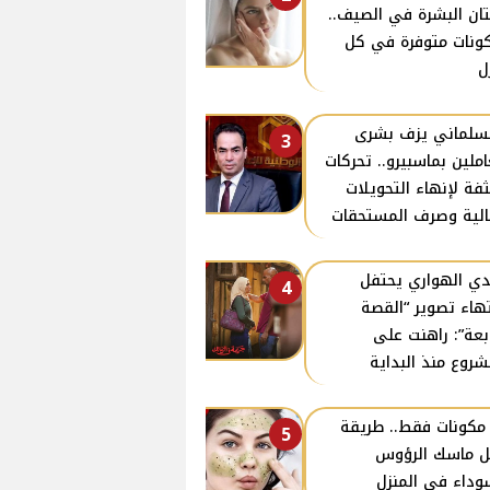
ان البشرة في الصيف..
ونات متوفرة في كل
ل
سلماني يزف بشرى
3
املين بماسبيرو.. تحركات
فة لإنهاء التحويلات
الية وصرف المستحقات
ي الهواري يحتفل
4
تهاء تصوير “القصة
ابعة”: راهنت على
شروع منذ البداية
ـ3 مكونات فقط.. طريقة
5
 ماسك الرؤوس
وداء في المنزل