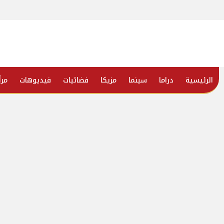
الرئيسية
دراما
سينما
مزيكا
فضائيات
فيديوهات
مرأ