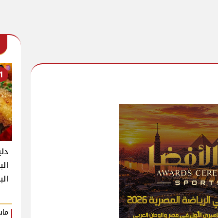
1
دلي
الب
ال
ماس