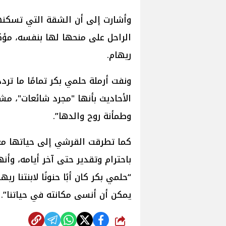
الراحل على منحها لها بنفسه، مؤكد
ريهام.
ونفت أرملة حلمي بكر تمامًا ما تر
الأحاديث بأنها "مجرد شائعات"، م
وطمأنة روح والدها”.
كما تطرقت القرشي إلى حياتها مع 
باحترام وتقدير حتى آخر أيامه، وأ
“حلمي بكر كان أبًا حنونًا لابنتنا
يمكن أن أنسى مكانته في حياتنا”.
شارك