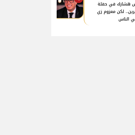
 هشارك في حفلة
ين.. لكن معزوم زي
ي الناس