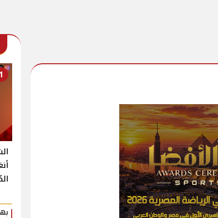
1
الش
أنغ
الك
بهي