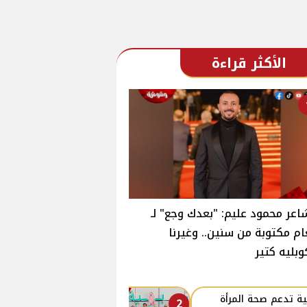
الأكثر قراءة
اعر محمود عليم: "بعدك وجع" لـ
ام مكتوبة من سنين.. وغيرنا
وبليه كتير
ة تدعم صحة المرأة
2