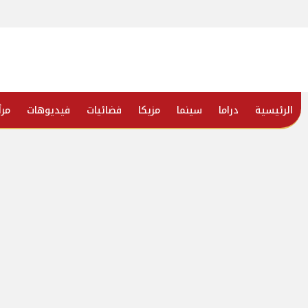
الرئيسية
دراما
سينما
مزيكا
فضائيات
فيديوهات
مرأ