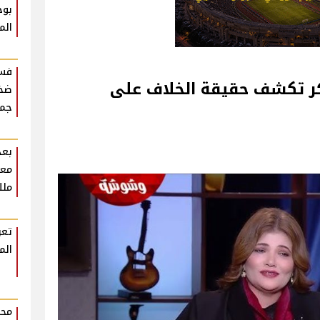
بوح
الم
فست
كر تكشف حقيقة الخلاف على
ضخم
جمه
بعد
معل
ملك
تعر
الم
محم