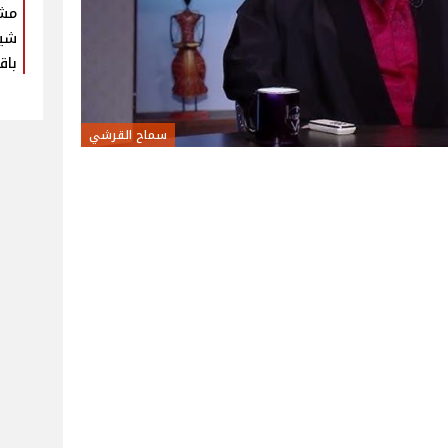
مش
شير
باق
سماح القرشي