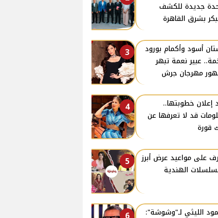
دة جديدة للكشف
بكر بشرق القاهرة
ان أسود وأكمام بورود
3
ة.. عبير نعمة تبهر
ور مهرجان جرش
 إعلان خطوبتها..
4
ومات قد لا تعرفها عن
 قورة
ف على مواعيد عرض أبرز
5
سلسلات الهندية
ود الليثي لـ"وشوشة":
6