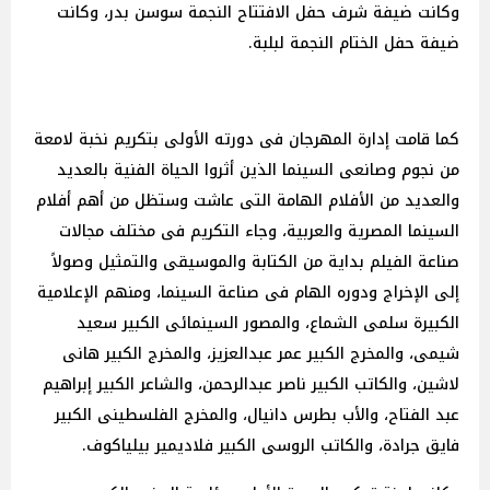
وكانت ضيفة شرف حفل الافتتاح النجمة سوسن بدر، وكانت
ضيفة حفل الختام النجمة لبلبة.
كما قامت إدارة المهرجان فى دورته الأولى بتكريم نخبة لامعة
من نجوم وصانعى السينما الذين أثروا الحياة الفنية بالعديد
والعديد من الأفلام الهامة التى عاشت وستظل من أهم أفلام
السينما المصرية والعربية، وجاء التكريم فى مختلف مجالات
صناعة الفيلم بداية من الكتابة والموسيقى والتمثيل وصولاً
إلى الإخراج ودوره الهام فى صناعة السينما، ومنهم الإعلامية
الكبيرة سلمى الشماع، والمصور السينمائى الكبير سعيد
شيمى، والمخرج الكبير عمر عبدالعزيز، والمخرج الكبير هانى
لاشين، والكاتب الكبير ناصر عبدالرحمن، والشاعر الكبير إبراهيم
عبد الفتاح، والأب بطرس دانيال، والمخرج الفلسطينى الكبير
فايق جرادة، والكاتب الروسى الكبير فلاديمير بيلياكوف.