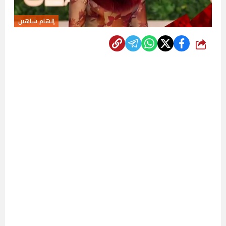
إلهام شاهين
شارك