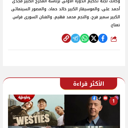
وكانت لجنة تحكيم الدورة الأولى برئاسة المخرج الكبير مجدى
أحمد على، والموسيقار الكبير خالد حماد، والمصور السينمائى
الكبير سمير فرج، والنجم محمد فهيم، والفنان السورى فراس
نعناع.
شارك
الأكثر قراءة
1