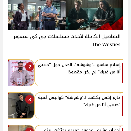
التفاصيل الكاملة لأحدث مسلسلات جي كي سيمونز
The Westies
إسلام ساسو لـ"وشوشة": الجدل حول "حبيبي
2
أنا من غيرك" لم يكن مقصودًا
حازم إكس يكشف لـ"وشوشة" كواليس أغنية
3
"حبيبي أنا من غيرك"
لحظات مؤثرة.. محمود حميدة يحتضن ابنته