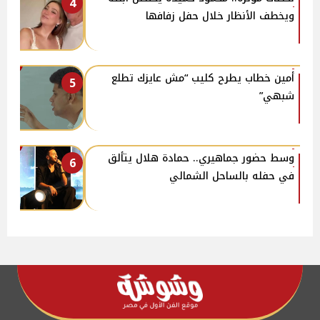
4
ويخطف الأنظار خلال حفل زفافها
أمين خطاب يطرح كليب “مش عايزك تطلع
5
شبهي”
وسط حضور جماهيري.. حمادة هلال يتألق
6
في حفله بالساحل الشمالي