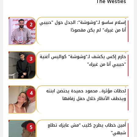
The Westies
إسلام ساسو لـ"وشوشة": الجدل حول "حبيبي
2
أنا من غيرك" لم يكن مقصودًا
حازم إكس يكشف لـ"وشوشة" كواليس أغنية
3
"حبيبي أنا من غيرك"
لحظات مؤثرة.. محمود حميدة يحتضن ابنته
4
ويخطف الأنظار خلال حفل زفافها
أمين خطاب يطرح كليب “مش عايزك تطلع
5
شبهي”