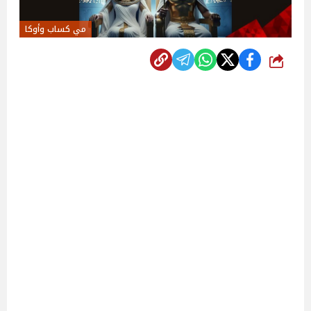
مي كساب وأوكا
شارك