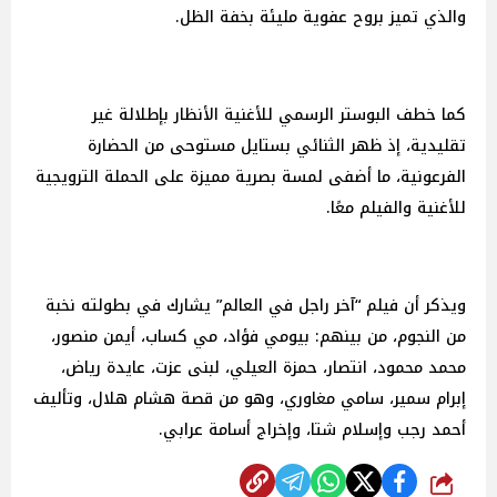
والذي تميز بروح عفوية مليئة بخفة الظل.
كما خطف البوستر الرسمي للأغنية الأنظار بإطلالة غير
تقليدية، إذ ظهر الثنائي بستايل مستوحى من الحضارة
الفرعونية، ما أضفى لمسة بصرية مميزة على الحملة الترويجية
للأغنية والفيلم معًا.
ويذكر أن فيلم “آخر راجل في العالم” يشارك في بطولته نخبة
من النجوم، من بينهم: بيومي فؤاد، مي كساب، أيمن منصور،
محمد محمود، انتصار، حمزة العيلي، لبنى عزت، عايدة رياض،
إبرام سمير، سامي مغاوري، وهو من قصة هشام هلال، وتأليف
أحمد رجب وإسلام شتا، وإخراج أسامة عرابي.
شارك