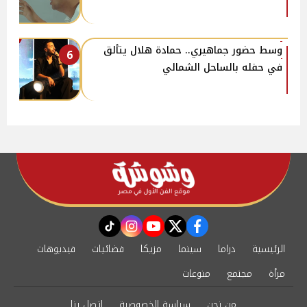
وسط حضور جماهيري.. حمادة هلال يتألق
6
في حفله بالساحل الشمالي
instagram
tiktok
youtube
twitter
facebook
الرئيسية
دراما
سينما
مزيكا
فضائيات
فيديوهات
مرأة
مجتمع
منوعات
من نحن
سياسة الخصوصية
اتصل بنا