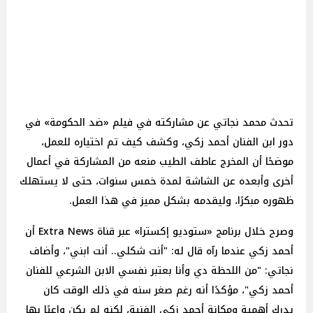
تحدث محمد نجاتي عن مشاركته في فيلم «ضد الحكومة» في
دور ابن الفنان أحمد زكي، وكشف كيف تم اختياره للعمل،
موضحًا أن المخرج عاطف الطيب منعه من المشاركة في أعمال
أخرى وأبعده عن الشاشة لمدة خمس سنوات، حتى لا يستهلك
ظهوره مبكرًا، وليقدمه بشكل مميز في هذا العمل.
وصرح خلال برنامج «ستوديو إكسترا» عبر قناة Extra News أن
أحمد زكي عندما رآه قال له: "أنت شكلي.. أنت ابني"، وأضاف
نجاتي: "من اللحظة دي وأنا بعتبر نفسي الابن الشرعي للفنان
أحمد زكي"، مؤكدًا أنه رغم صغر سنه في ذلك الوقت كان
يدرك أهمية ومكانة أحمد زكي الفنية، لكنه لم يكن واعيًا بها