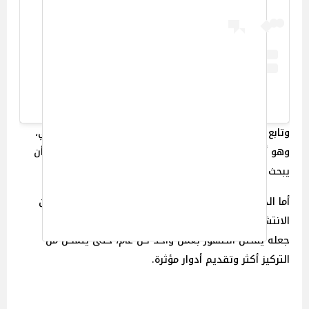
A post shared by Extranewstv (@extranews.tv)
وتابع أنه تعلم درسين مهمين.. الأول من الفنان أحمد زكي،
وهو أن الناس ليسوا جميعًا متشابهين، وأن على الممثل أن
يبحث في أعماق الشخصية ليكتشف لها أبعادًا جديدة.
أما الدرس الثاني فمن المخرج عاطف الطيب، الذي علمه أن
الانتشار الحقيقي لا يتحقق إلا بالاختيارات الجيدة، وهو ما
جعله يفضل الظهور بعمل واحد كل عام، حتى يتمكن من
التركيز أكثر وتقديم أدوار مؤثرة.