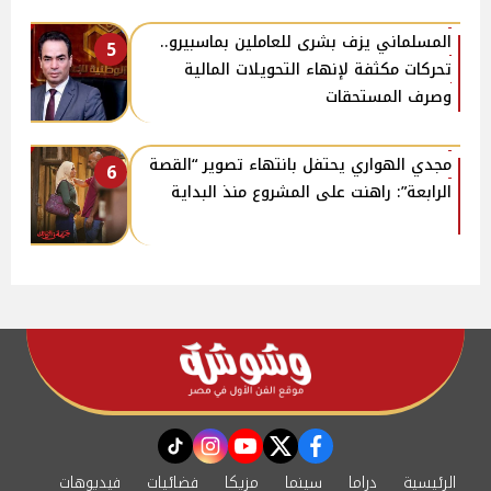
المسلماني يزف بشرى للعاملين بماسبيرو..
5
تحركات مكثفة لإنهاء التحويلات المالية
وصرف المستحقات
مجدي الهواري يحتفل بانتهاء تصوير “القصة
6
الرابعة”: راهنت على المشروع منذ البداية
instagram
tiktok
youtube
twitter
facebook
الرئيسية
دراما
سينما
مزيكا
فضائيات
فيديوهات