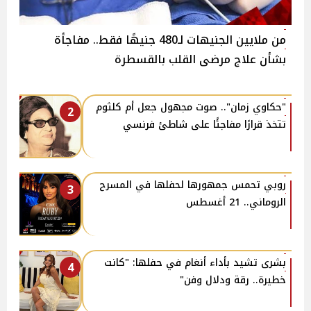
من ملايين الجنيهات لـ480 جنيهًا فقط.. مفاجأة
بشأن علاج مرضى القلب بالقسطرة
"حكاوي زمان".. صوت مجهول جعل أم كلثوم
2
تتخذ قرارًا مفاجئًا على شاطئ فرنسي
روبي تحمس جمهورها لحفلها في المسرح
3
الروماني.. 21 أغسطس
بشرى تشيد بأداء أنغام في حفلها: "كانت
4
خطيرة.. رقة ودلال وفن"