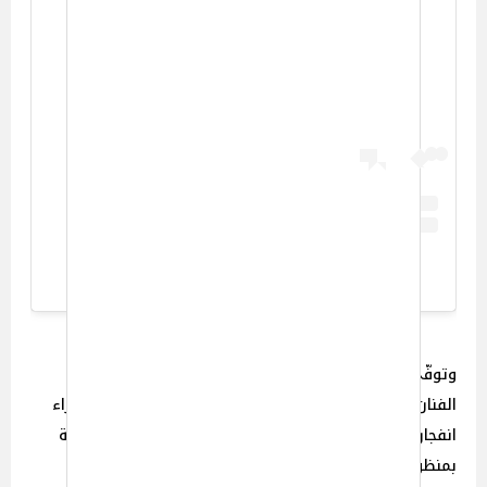
View this post on Instagram
A post shared by Mohamed Ramadan (@mr1)
وتوفّي الشاب حسام حسن عبد القوي، أحد منظمي حفل
الفنان محمد رمضان في بورتو مارينا بالساحل الشمالي، جرّاء
انفجار نجم عن خلل فني في إحدى أسطوانات الغاز المتصلة
بمنظومة إطلاق الألعاب النارية.