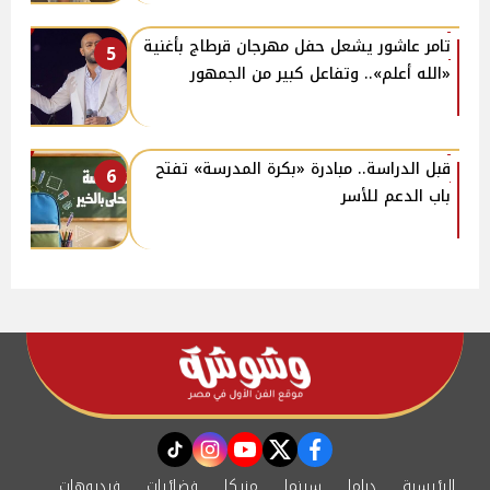
تامر عاشور يشعل حفل مهرجان قرطاج بأغنية
5
«الله أعلم».. وتفاعل كبير من الجمهور
قبل الدراسة.. مبادرة «بكرة المدرسة» تفتح
6
باب الدعم للأسر
instagram
tiktok
youtube
twitter
facebook
الرئيسية
دراما
سينما
مزيكا
فضائيات
فيديوهات