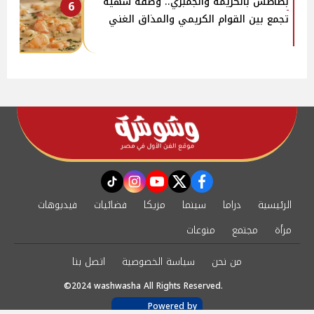
بطاطس بالكريمة والجمبري.. وصفة شهية
6
تجمع بين القوام الكريمي والمذاق الغني
instagram
tiktok
youtube
twitter
facebook
الرئيسية
دراما
سينما
مزيكا
فضائيات
فيديوهات
مرأة
مجتمع
منوعات
من نحن
سياسة الخصوصية
اتصل بنا
©2024 washwasha All Rights Reserved.
Powered by