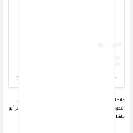
View this post on Instagram
A post shared by Sherihan شريهان (@sherihanofficial)
وانطلقت فوازير “ألف ليلة وليلة” عام 1985، بدايةً بـ”عروس
البحور”، تحت إخراج فهمي عبد الحميد، وتأليف كل من طاهر أبو
فاشا وعبد السلام أمين.