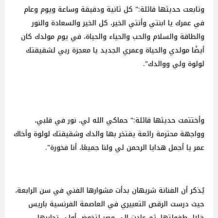
وتابعت حديثها قائلة:" كل ثانية ودقيقة وساعة ويوم وعام
في عمرك يا ابنتي وأنتي الخير، كل الخير والسعادة والنور
والطاقة والسلام والحب والحياء والحياة، ‏‎في يوم مولدك كان
أيضًا مولدي والحياة وعمري الجديد يا معجزة ربي لشقيقتك
لولوة ولي ووالدك".
وأختتمت حديثها قائلة:" حماكي الله لي، نور في قلبي،
وواجهة محترمة رائعة يفتخر بها والدك وشقيقتك لولوة وأخاك
عمر يا أجمل هدايا الرحمن لي ولنا جميعًا، أنا فخورة".
يُذكر أن الفنانة شريهان بدأت مشوارها الفني في سن الرابعة،
حيث درست الرقص التعبيري في العاصمة الفرنسية باريس
خلال طفولتها، ثم عادت إلى مصر لتخوض أولى تجاربها