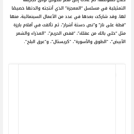
التمثيلية في مسلسل “المعجزة” الذي أنتجته والدتها خصيصًا
لها. وقد شاركت بعدها في عدد من الأعمال السينمائية، منها
“قطة على نار” و”نص دستة أشرار”، ثم تألقت في أفلام بارزة
مثل “خلي بالك من عقلك”، “قفص الحريم”، "العذراء والشعر
الأبيض"، "الطوق والأسورة"، "كريستال"، و"عرق البلح".