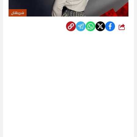
شريهان
شارك