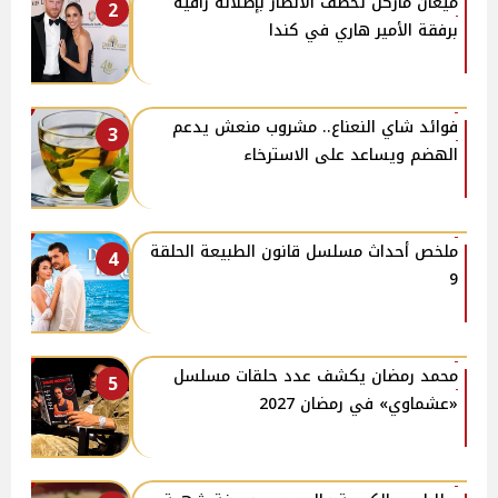
ميغان ماركل تخطف الأنظار بإطلالة راقية
2
برفقة الأمير هاري في كندا
فوائد شاي النعناع.. مشروب منعش يدعم
3
الهضم ويساعد على الاسترخاء
ملخص أحداث مسلسل قانون الطبيعة الحلقة
4
9
محمد رمضان يكشف عدد حلقات مسلسل
5
«عشماوي» في رمضان 2027