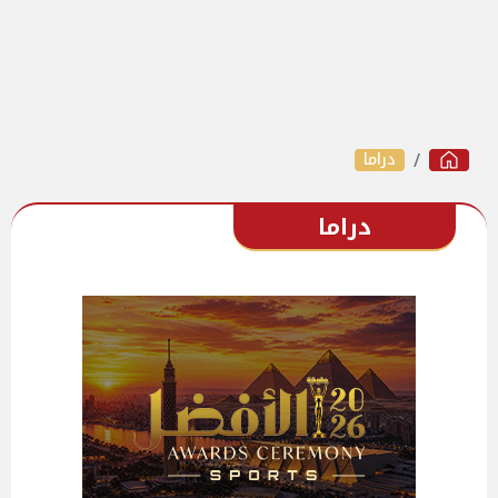
دراما
دراما