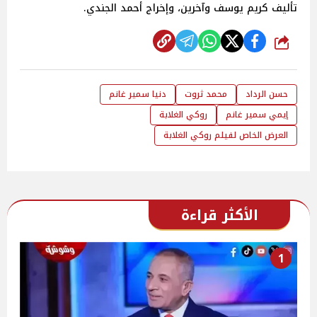
تأليف كريم يوسف وآخرين، وإخراج أحمد الجندي.
شارك
حسن الرداد
محمد ثروت
دنيا سمير غانم
إيمي سمير غانم
روكي الغلابة
العرض الخاص لفيلم روكي الغلابة
الأكثر قراءة
1