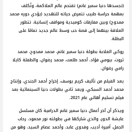
(تجسدها دنيا سمير غانم) تقتحم عالم الملاكمة، وتُكلف
بمهمة حراسة طبيب تتعرض حياته للتهديد (يؤدي دوره محمد
ممدوح) وبين مفارقات كوميدية ومواقف إنسانية، تتطور
العلاقة بينهما إلى قصة حب وسط عالم جديد تمامًا على
البطلة.
روكي الغلابة بطولة دنيا سمير غانم، محمد ممدوح، محمد
ثروت، بيومي فؤاد، أحمد طلعت، محمد رضوان، والطفلة كايلا
رامي رضوان.
يعد الفيلم من تأليف كريم يوسف، إخراج أحمد الجندي، وإنتاج
محمد أحمد السبكي، ويعد ثاني بطولات دنيا السينمائية بعد
فيلم تسليم أهالي عام 2021.
ويذكر أن آخر أعمال دنيا سمير غانم الدرامية كان مسلسل
عايشة الدور، والذي شاركها في بطولته نور محمود، رحاب
الجمل، أميرة أديب، وفدوى عابد، وأحمد عصام السيد، وهو من