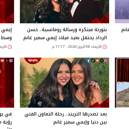
انم
بتورتة مبتكرة ورسالة رومانسية.. حسن
إيمي س
الرداد يحتفل بعيد ميلاد إيمي سمير غانم
وسط ن
الأربعاء 08/أبريل/2026 - 11:17 م
الأربعاء 08/أبريل/26
بعد تصدرها التريند.. رحلة التعاون الفني
في يوم
بين دنيا وإيمي سمير غانم
رؤية م