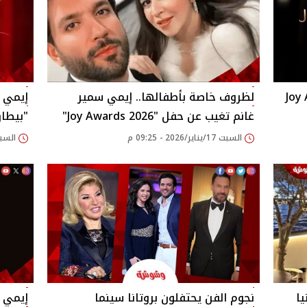
 "Joy Awards
لظروف خاصة بأطفالها.. إيمي سمير
إيمي 
غانم تغيب عن حفل "Joy Awards 2026"
"بيطا
السبت 17/يناير/2026 - 09:25 م
السبت 10/يناير/2026
ا
نجوم الفن يحتفلون بروتانا سينما
إيمي 