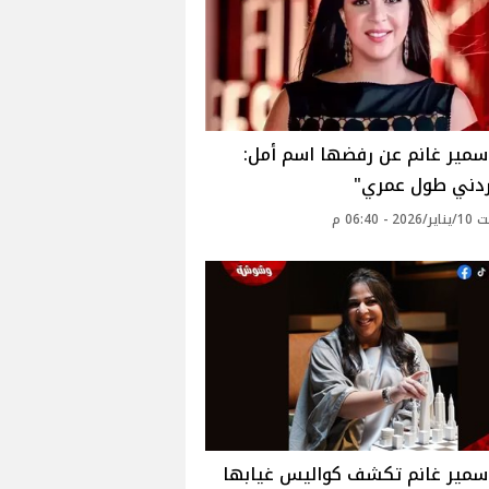
سمير غانم عن رفضها اسم أمل:
ردني طول عمري"
 - 06:40 م
سمير غانم تكشف كواليس غيابها