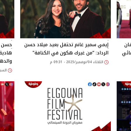
ان
إيمي سمير غانم تحتفل بعيد ميلاد حسن
حسن ا
مائي
الرداد: “من غيرك هكون في الكنافة"
هادية 
والدها
الثلاثاء 04/نوفمبر/2025 - 09:31 م
السبت 25/أكتوبر/2025