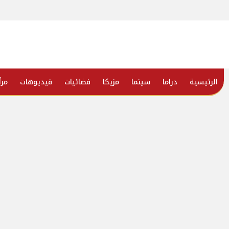
الرئيسية
دراما
سينما
مزيكا
فضائيات
فيديوهات
مرأ