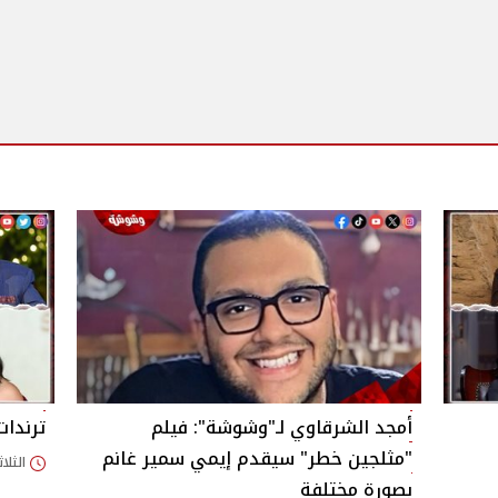
أمجد الشرقاوي لـ"وشوشة": فيلم
ترندات ا
"مثلجين خطر" سيقدم إيمي سمير غانم
الثلاثاء 14/يوليو/026
بصورة مختلفة