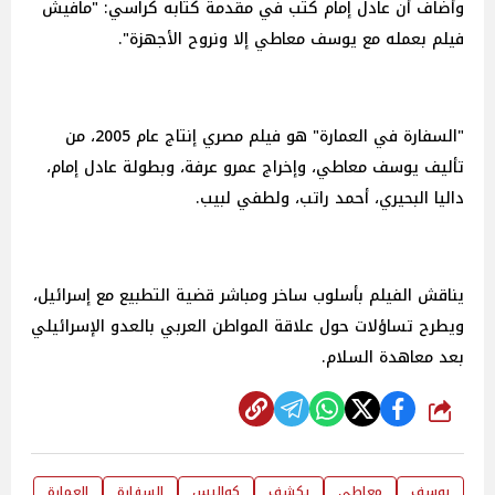
وأضاف أن عادل إمام كتب في مقدمة كتابه كراسي: "مافيش
فيلم بعمله مع يوسف معاطي إلا ونروح الأجهزة".
"السفارة في العمارة" هو فيلم مصري إنتاج عام 2005، من
تأليف يوسف معاطي، وإخراج عمرو عرفة، وبطولة عادل إمام،
داليا البحيري، أحمد راتب، ولطفي لبيب.
يناقش الفيلم بأسلوب ساخر ومباشر قضية التطبيع مع إسرائيل،
ويطرح تساؤلات حول علاقة المواطن العربي بالعدو الإسرائيلي
بعد معاهدة السلام.
شارك
يوسف
معاطي
يكشف
كواليس
السفارة
العمارة