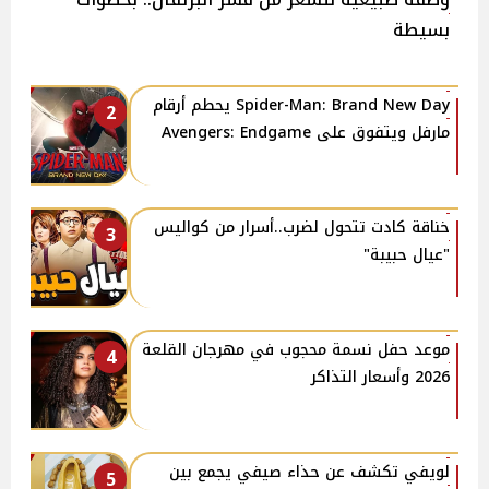
بسيطة
Spider-Man: Brand New Day يحطم أرقام
2
مارفل ويتفوق على Avengers: Endgame
خناقة كادت تتحول لضرب..أسرار من كواليس
3
"عيال حبيبة"
موعد حفل نسمة محجوب في مهرجان القلعة
4
2026 وأسعار التذاكر
لويفي تكشف عن حذاء صيفي يجمع بين
5