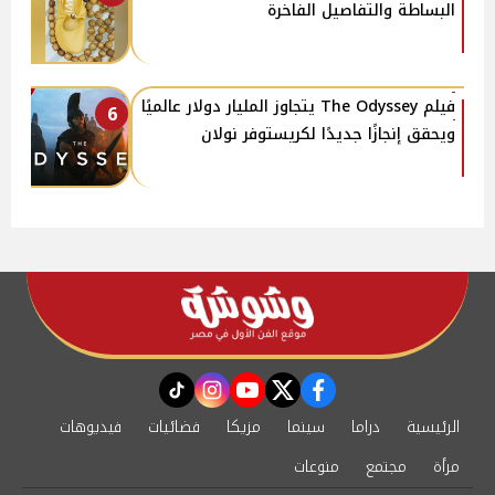
البساطة والتفاصيل الفاخرة
فيلم The Odyssey يتجاوز المليار دولار عالميًا
6
ويحقق إنجازًا جديدًا لكريستوفر نولان
instagram
tiktok
youtube
twitter
facebook
الرئيسية
دراما
سينما
مزيكا
فضائيات
فيديوهات
مرأة
مجتمع
منوعات