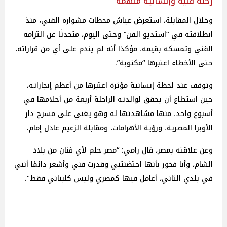
رحلة فنية وإنسانية ملهمة
وخلال المقابلة، استعرض عياش محطات مشواره الفني، منذ
انطلاقته في “استديو الفن” وحتى اليوم، متحدثًا عن التزامه
الفني وتمسكه بقيمه، مؤكدًا أنه لم يندم على أي من قراراته،
حتى الأخطاء اعتبرها “مكتوبة”.
وتوقف عند لحظة إنسانية مؤثرة اعتبرها من أعظم إنجازاته،
حين استطاع أن يحقق لوالدته الراحلة أربعة من أحلامها في
أسبوع واحد، منها مشاهدتها له وهو يغني على مسرح دار
الأوبرا المصرية، ورؤية الأهرامات، ومقابلة الزعيم عادل إمام.
وعن علاقته بمصر، قال رامي: “مصر حلم لأي فنان من بلاد
الشام، وأنا فخور بأنها احتضنتني وقدرت فني وأشعر دائمًا أنني
في بلدي الثاني، أعامل فيها كمصري وليس كلبناني فقط".