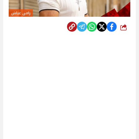
رامى عياش
شارك