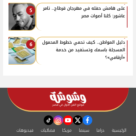
على هامش حفله في مهرجان قرطاج.. تامر
5
عاشور: كلنا أصوات مصر
دليل المواطن.. كيف تحمي خطوط المحمول
6
المسجلة باسمك وتستفيد من خدمة
«أرقامي»؟
instagram
tiktok
youtube
twitter
facebook
الرئيسية
دراما
سينما
مزيكا
فضائيات
فيديوهات