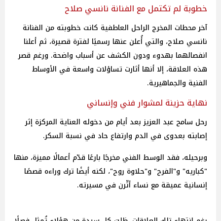
خطوبة لم تكتمل مع الفنانة نانسي صلاح
آخر محطات المخرج الراحل العاطفية كانت خطوبته من الفنانة
نانسي صلاح، والتي أُعلن عنها رسميًا لفترة قصيرة، ثم أعلنا
انفصالهما بهدوء ودون الكشف عن أسباب واضحة. ورغم قصر
هذه العلاقة، إلا أنها أثارت تساؤلات واسعة في الأوساط
الفنية والجماهيرية.
نهاية حزينة لمشوار فني وإنساني
رحل سامح عبد العزيز بعد أيام من دخوله العناية المركزة إثر
إصابته بعدوى في الدم وارتفاع حاد في نسبة السكر.
وبرحيله، فقد الوسط الفني مخرجًا بارعًا قدّم أعمالًا مميزة، منها
"كباريه" و"الفرح" و"حلاوة روح"، لكنه أيضًا ترك وراءه قصصًا
إنسانية عميقة مع نساء أثّرن في مسيرته.
رغم انتهاء تلك العلاقات، ظلت كل سيدة من هؤلاء تُمثل فصلًا