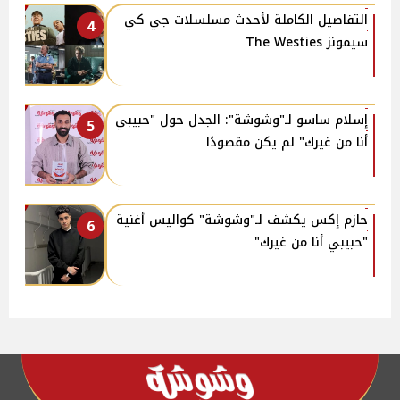
التفاصيل الكاملة لأحدث مسلسلات جي كي
4
سيمونز The Westies
إسلام ساسو لـ"وشوشة": الجدل حول "حبيبي
5
أنا من غيرك" لم يكن مقصودًا
حازم إكس يكشف لـ"وشوشة" كواليس أغنية
6
"حبيبي أنا من غيرك"