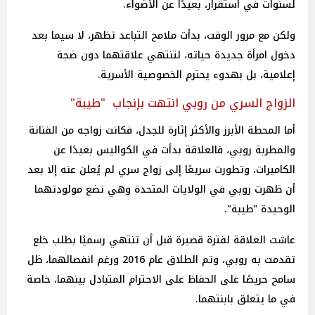
لسنوات في استقرار، بعيدًا عن الأضواء.
ولكن مع مرور الوقت، بدأت ملامح التباعد تظهر، لا سيما بعد
دخول امرأة جديدة حياته، لتنتهي علاقتهما دون ضجة
إعلامية، بل بهدوء يحترم الخصوصية الأسرية.
الزواج السري من روبي انتهت بإنجاب "طيبة"
أما المحطة الأبرز والأكثر إثارة للجدل، فكانت زواجه من الفنانة
والمطربة روبي، فالعلاقة بدأت في الكواليس بعيدًا عن
الكاميرات، وتطورت سريعًا إلى زواج سري لم يُعلن عنه إلا بعد
أن ظهرت روبي في الولايات المتحدة وهي تضع مولودتهما
الوحيدة "طيبة".
عاشت العلاقة لفترة قصيرة قبل أن تنتهي رسميًا بطلب خلع
تقدمت به روبي، وتم الطلاق عام 2016 ورغم انفصالهما، ظل
سامح حريصًا على الحفاظ على الاحترام المتبادل بينهما، خاصة
في ما يتعلق بابنتهما.