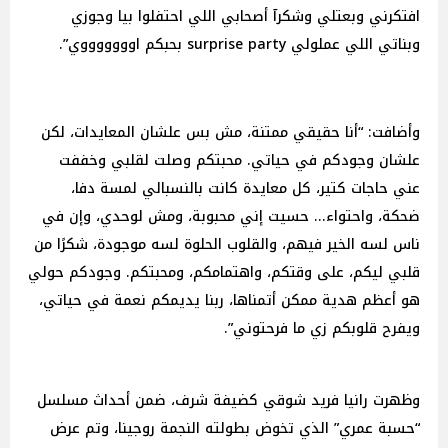
افتكرني وبعتلي وشكرآ أصحابي اللي احتفلوا بيا وجوزي
وبناتي اللي عملولي surprise party بحبكم اوووووووي”.
وأضافت: “أنا حقيقي ممتنة، مش بس علشان المعايدات، لكن
علشان وجودكم في حياتي. محبتكم وصلت لقلبي وخففت
عني حاجات كتير، كل معايدة كانت بالنسبالي لمسة دفا،
ضحكة، واحتواء... حسيت إني محبوبة، ومش لوحدي، وإن في
ناس لسه الخير فيهم، والقلوب الحلوة لسه موجودة، شكرًا من
قلبي ليكم، على وقتكم، واهتمامكم، ومحبتكم. وجودكم حولي
هو أعظم هدية ممكن أتمناها، ربنا يديمكم نعمة في حياتي،
ويفرح قلوبكم زي ما فرحتوني”.
وظهرت رانيا فريد شوقي كضيفة شرف، ضمن أحداث مسلسل
“حسبة عمري” الذي تخوض بطولته النجمة روجينا، وتم عرض