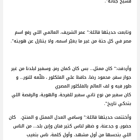
فسيح جناته".
وتابعت حديثها قائلة:" عمر الشريف، العالمي اللي رفع اسم
مصر في كل حتة من غير ما يغيّر اسمه، ولا يتنازل عن هويته".
وأردفت:" كان ممثل… بس كان كمان رمز، وسفير لبلدنا من غير
جواز سفر، محمود رضا، حافظ علي الفلكلور ، طلّعه للنور… و
طور فيه و لف العالم بالفلكلور المصري
كان سفير من نوع تاني سفير للفرحة، والهوية، والرقصة اللي
بتحكي تاريخ".
وأختتمت حديثها قائلة:" وسامي العدل الممثل و المنتج، كان
حضور، و جدعنة، و ضهر لناس كتير فنان وإبن بلد… من الناس
اللي بتحسها من أول مشهد، وأول كلمة، ناس بتغيب