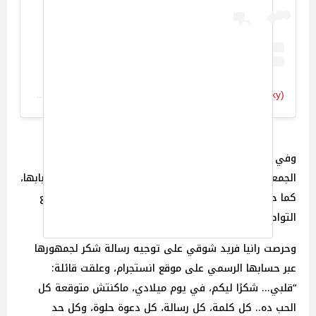
A post shared by Rania Farid Shawky (@rania_farid_shawky)
وفي سياق متصل احتفلت الفنانة رانيا فريد شوقي يوم
الجمعة الموافق 30 مايو، بعيد ميلادها وسط أسرتها وأحبابها،
كما حرص جمهورها على تهنئتها والاحتفال بها عبر مواقع
التواصل الاجتماعي.
وحرصت رانيا فريد شوقي على توجيه رسالة شكر لجمهورها
عبر حسابها الرسمي على موقع انستجرام، وعلقت قائلة:
“قلبي... شكرًا ليكم، في يوم ميلادي، ماكنتش متوقعة كل
الحب ده.. كل كلمة، كل رسالة، كل دعوة حلوة، وكل حد