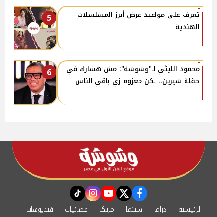
تعرف على مواعيد عرض أبرز المسلسلات
5
الهندية
محمود الليثي لـ"وشوشة": مش هشارك في
6
حفلة شيرين.. لكن معزوم زي باقي الناس
instagram
tiktok
youtube
twitter
facebook
الرئيسية
دراما
سينما
مزيكا
فضائيات
فيديوهات