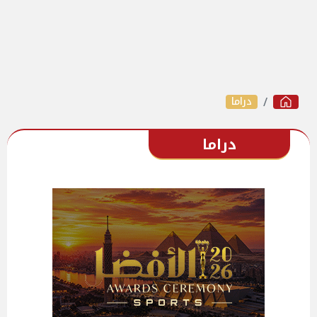
دراما
دراما