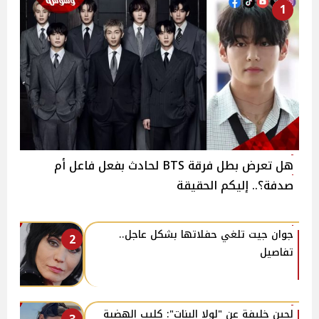
1
هل تعرض بطل فرقة BTS لحادث بفعل فاعل أم
صدفة؟.. إليكم الحقيقة
جوان جيت تلغي حفلاتها بشكل عاجل..
2
تفاصيل
لجين خليفة عن "لولا البنات": كليب الهضبة