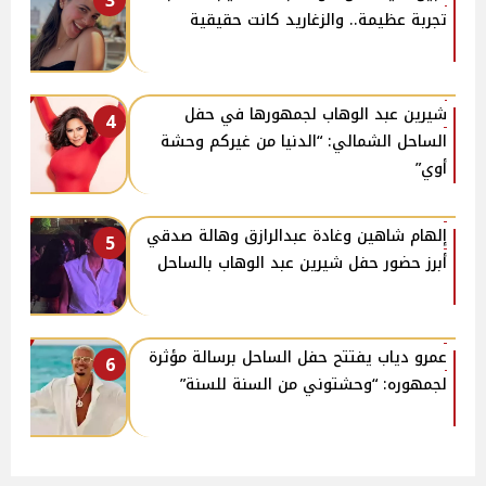
3
تجربة عظيمة.. والزغاريد كانت حقيقية
شيرين عبد الوهاب لجمهورها في حفل
4
الساحل الشمالي: “الدنيا من غيركم وحشة
أوي”
إلهام شاهين وغادة عبدالرازق وهالة صدقي
5
أبرز حضور حفل شيرين عبد الوهاب بالساحل
عمرو دياب يفتتح حفل الساحل برسالة مؤثرة
6
لجمهوره: “وحشتوني من السنة للسنة”