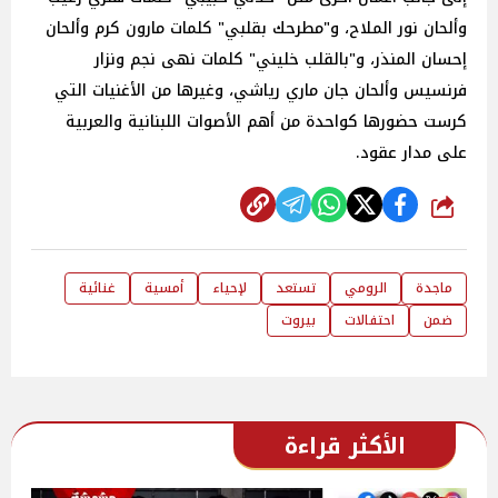
وألحان نور الملاح، و"مطرحك بقلبي" كلمات مارون كرم وألحان
إحسان المنذر، و"بالقلب خليني" كلمات نهى نجم ونزار
فرنسيس وألحان جان ماري رياشي، وغيرها من الأغنيات التي
كرست حضورها كواحدة من أهم الأصوات اللبنانية والعربية
على مدار عقود.
شارك
ماجدة
الرومي
تستعد
لإحياء
أمسية
غنائية
ضمن
احتفالات
بيروت
الأكثر قراءة