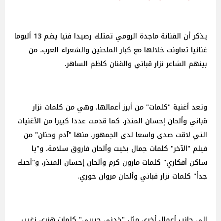
يذكر أن الفنانة ماجدة الرومي تمتلك رصيدا فنيا يضم 13 ألبوما
غنائيا تعاونت خلالها مع كبار الملحنين والشعراء العرب، من
بينهم الشاعر نزار قباني والفنان كاظم الساهر.
وتعد أغنية "كلمات" من أبرز أعمالها، وهي من كلمات نزار
قباني وألحان إحسان المنذر، كما قدمت عددا كبيرا من الأغنيات
التي لاقت صدى واسعا لدى الجمهور، منها "آدم وحنان" من
فيلم "الآخر" كلمات جمال بخيت وألحان فاروق سلامة، و"يا
ساكن أفكاري" كلمات مارون كرم وألحان إحسان المنذر، و"أحبك
جداً" كلمات نزار قباني وألحان مروان خوري.
إلى جانب أعمال أخرى مثل "خدني حبيبي" كلمات هنري زغيب