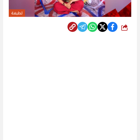
لطيفة
شارك