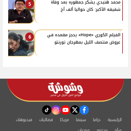
محمد هنيدي يشكر جمهوره بعد وفاة
5
شقيقه الأكبر: كان حواليا ألف أخ
الفيلم الكوري «Hope» يحجز مقعده في
6
عروض منتصف الليل بمهرجان تورنتو
instagram
tiktok
youtube
twitter
facebook
الرئيسية
دراما
سينما
مزيكا
فضائيات
فيديوهات
مرأة
مجتمع
منوعات