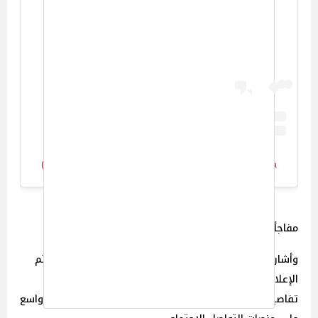
View this post on Instagram
A post shared by Latifa لطيفة التونسية (@latifaofficial)
مفاجأة منتظرة للجمهور
وأشارت لطيفة إلى أن الألبوم سيتضمن مفاجأة خاصة سيتم
الإعلان عنها بالتزامن مع إطلاق الأغاني، دون الإفصاح عن
تفاصيلها، مما زاد من حماس الجمهور الذي تفاعل بشكل واسع