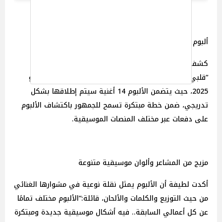
ألبوم “قلبي ارتاح”.. بداية مرحلة فنية جديدة
كشفت لطيفة عن موعد طرح أولى أغنيات ألبومها الجديد
“قلبي ارتاح”، والذي من المقرر أن يبدأ طرحه يوم 10 يوليو
2025، حيث يتضمن الألبوم 14 أغنية سيتم إطلاقها بشكل
تدريجي، ضمن خطة مبتكرة تسمح للجمهور باكتشاف الألبوم
على دفعات عبر مختلف المنصات الموسيقية.
مزيج من المشاعر وألوان موسيقية متنوعة
أكدت لطيفة أن الألبوم يمثل نقلة نوعية في مشوارها الغنائي
من حيث التوزيع والكلمات والألحان، قائلة:“الألبوم مختلف تمامًا
عن كل أعمالي السابقة.. فيه أشكال موسيقية جديدة ومبتكرة