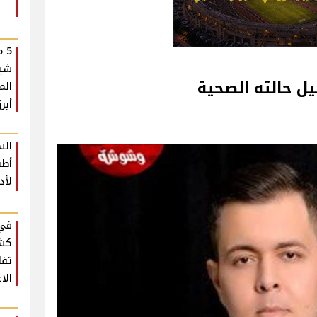
5 
شير
ل حالته الصحية ‎
الم
أبرز
الس
أطب
لأد
في 
كشف
تفا
الا