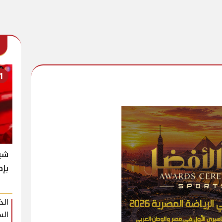
1
شير
بإط
الذ
الس