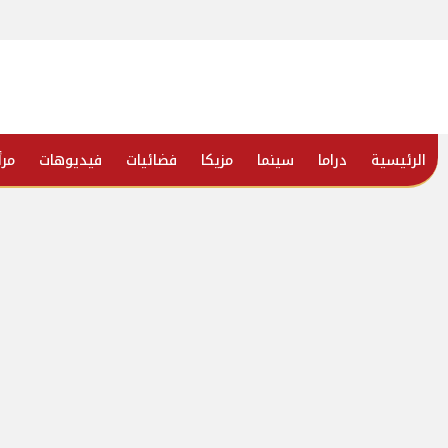
الرئيسية
دراما
سينما
مزيكا
فضائيات
فيديوهات
مرأ