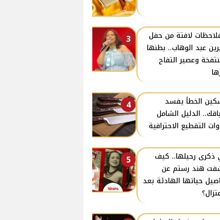
ملاحظات لافتة من حفل
3
ين عبد الوهاب.. بطنها
نتفخة وعصير التفاح
ها
كين الخطأ يفسد
4
اقك.. الدليل الشامل
وات التقطيع الاحترافية
ذكرى رحيلها.. كيف
5
ت هند رستم عن
صيل حياتها الهادئة بعد
عتزال؟