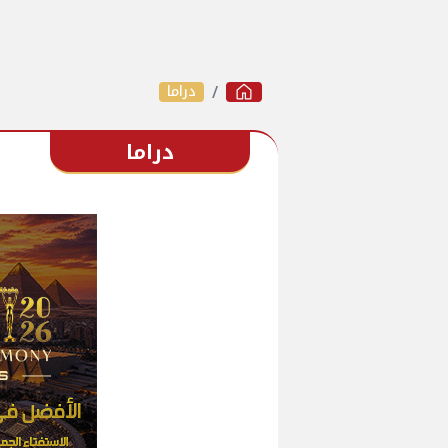
دراما
دراما