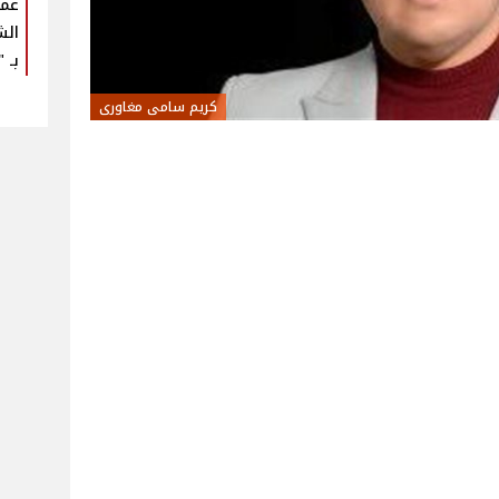
عمر
الش
بـ "U Arena
كريم سامى مغاورى