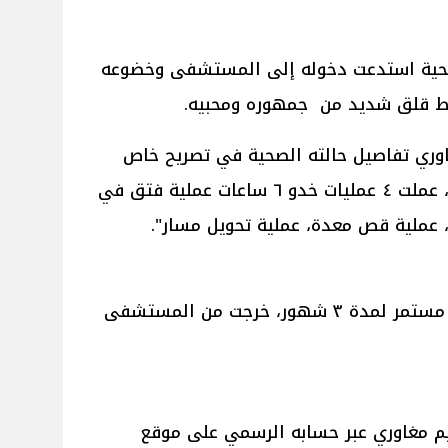
 صحية استدعت دخوله إلى المستشفى وخضوعه
سط قلق شديد من جمهوره ومحبيه.
وري تفاصيل حالته الصحية في تصريح خاص
لـ"وشوشة"، قائلاً: والله لسه تعبان، عملت ٤ عمليات خدو ٦ ساعات عملية فتق في
، عملية قص معدة، عملية تحويل مسار".
وتابع حديثه قائلاً:" ولسه في علاج مستمر لمدة ٣ شهور، خرجت من المستشفى
م مغاوري عبر حسابه الرسمي على موقع