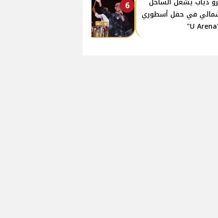
و دياب يشعل الساحل
6
مالي في حفل أسطوري
"