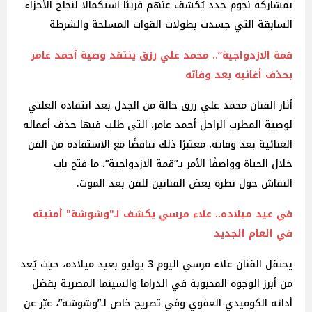
بمشاركة نجوم جدد يُكشف عنهم قريبًا استكمالًا لنجاح الأجزاء
السابقة التي جسدت بطولات القوات المسلحة والشرطة
قمة الازدواجية”.. محمد علي رزق ينتقد وصية أحمد عامر
بحذف أغانيه بعد وفاته
أثار الفنان محمد علي رزق حالة من الجدل بعد انتقاده العلني
لوصية المطرب الراحل أحمد عامر، التي طلب فيها حذف أعماله
الغنائية بعد وفاته، معتبرًا ذلك تناقضًا مع الاستفادة من الفن
خلال الحياة وواصفًا الأمر بـ”قمة الازدواجية”، ما فتح باب
النقاش حول نظرة بعض الفنانين للفن بعد الموت.
في عيد ميلاده.. علاء مرسي يكشف لـ"وشوشة" أمنيته
في العام الجديد
يحتفل الفنان علاء مرسي اليوم 3 يوليو بعيد ميلاده، حيث يُعد
من أبرز الوجوه المحبوبة في الدراما والسينما المصرية بفضل
أدائه الكوميدي العفوي وفي تصريح خاص لـ”وشوشة”، عبّر عن