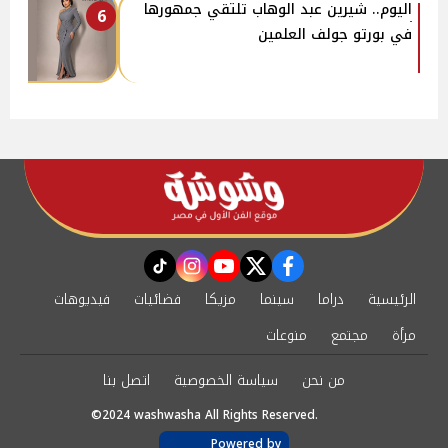
اليوم.. شيرين عبد الوهاب تلتقي جمهورها
6
في بورتو جولف العلمين
instagram
tiktok
youtube
twitter
facebook
الرئيسية
دراما
سينما
مزيكا
فضائيات
فيديوهات
مرأة
مجتمع
منوعات
من نحن
سياسة الخصوصية
اتصل بنا
©2024 washwasha All Rights Reserved.
Powered by