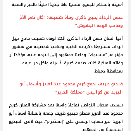
أمنيته بالسلام للجميع، متمنيًا عامًا جديدًا مليئًا بالخير والمحبة.
حسن الرداد يحيي ذكرى وفاة شقيقه: "كان نعم الأخ
وصاحب الوجه البشوش"‎
أحيا الفنان حسن الرداد الذكرى الـ22 لوفاة شقيقه فادي نبيل
الرداد، مسترجعًا ذكرياته الطيبة ومناقب شخصيته في منشور
مؤثر عبر “فيسبوك”، وداعيًا جمهوره إلى الترحم عليه، مؤكدًا أن
وفاته المبكرة كانت صدمة كبيرة لأسرته ولكل من عرفه
بمحافظة دمياط
فيديو طريف يجمع كريم محمود عبدالعزيز وأسماء أبو
اليزيد من كواليس "مملكة الحرير"
شهدت منصات التواصل تفاعلاً واسعًا بعد مشاركة الفنان كريم
محمود عبد العزيز مقطع فيديو طريف جمعه بالفنانة أسماء أبو
اليزيد، عبر حسابه الرسمي على “إنستجرام”، حيث لاقى الفيديو
استحسانًا من الجمهور.