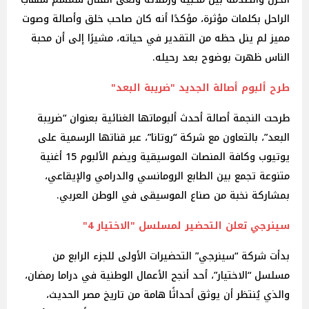
الراحل بكلمات مؤثرة، مؤكدًا أنه كان صاحب خلق وأصالة وصوت
مميز لم ينل حظه من التقدير في حياته، مشيرًا إلى أن محبة
الناس ظهرت بوضوح بعد رحيله.
طرح ألبوم أصالة الجديد "ضريبة البعد"‎
طرحت النجمة أصالة أحدث ألبوماتها الغنائية بعنوان “ضريبة
البعد”، بالتعاون مع شركة “روتانا”، عبر قناتها الرسمية على
يوتيوب وكافة المنصات الموسيقية ويضم الألبوم 15 أغنية
متنوعة تجمع بين الطابع الرومانسي والدرامي والإيقاعي،
بمشاركة نخبة من صناع الموسيقى في الوطن العربي.
سينرجي تعلن التحضير لمسلسل "الاختيار 4"
‎بدأت شركة “سينرجي” التحضيرات الأولى للجزء الرابع من
مسلسل “الاختيار”، أحد أنجح الأعمال الوطنية في دراما رمضان،
والذي يُنتظر أن يوثق أحداثًا هامة من تاريخ مصر الحديث،