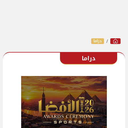
دراما
دراما