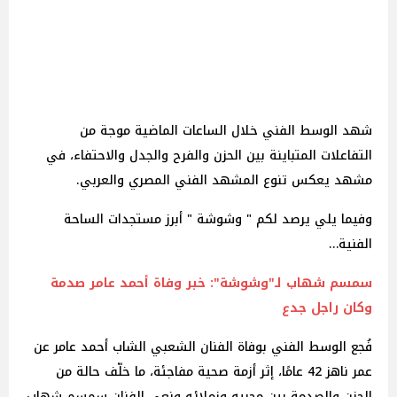
شهد الوسط الفني خلال الساعات الماضية موجة من
التفاعلات المتباينة بين الحزن والفرح والجدل والاحتفاء، في
مشهد يعكس تنوع المشهد الفني المصري والعربي.
وفيما يلي يرصد لكم " وشوشة " أبرز مستجدات الساحة
الفنية…
سمسم شهاب لـ"وشوشة": خبر وفاة أحمد عامر صدمة
وكان راجل جدع
فُجع الوسط الفني بوفاة الفنان الشعبي الشاب أحمد عامر عن
عمر ناهز 42 عامًا، إثر أزمة صحية مفاجئة، ما خلّف حالة من
الحزن والصدمة بين محبيه وزملائه ونعى الفنان سمسم شهاب