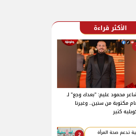
الأكثر قراءة
اعر محمود عليم: "بعدك وجع" لـ
ام مكتوبة من سنين.. وغيرنا
وبليه كتير
ة تدعم صحة المرأة
2