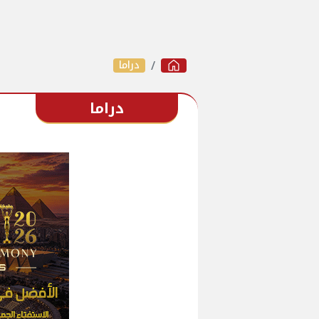
دراما
دراما