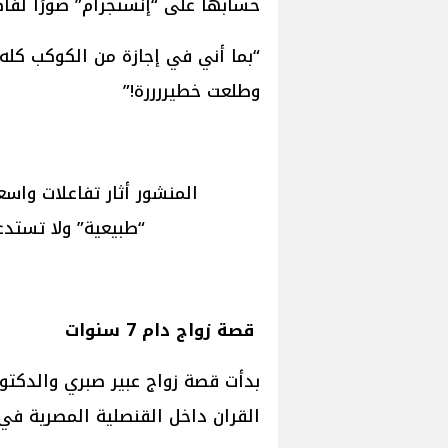
حسابها على “إنستجرام” صورًا لفا
“بما أني في إجازة من الكوكب كل
وطلعت خطيررررة!”
المنشور أثار تفاعلات واسع
“طبيعية” ولا تستدع
قصة زواج دام 7 سنوات
القران داخل القنصلية المصرية في