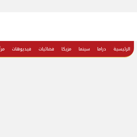
الرئيسية
دراما
سينما
مزيكا
فضائيات
فيديوهات
مرأ