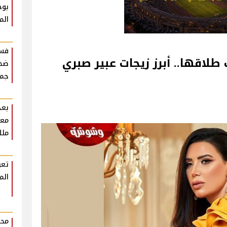
بوح
الم
فست
طلاقها.. أبرز زيجات عبير صبري
ضخم
جمه
بعد
معل
ملك
تعر
الم
محم