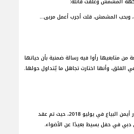
كهة المشمش وعلّقت قائلة:
ه، وبحب المشمش، قلت أجرب أعمل مربى…
ة من متابعيها رأوا فيه رسالة ضمنية بأن حياتها
ي القلق، وأنها اختارت تجاهل ما يُتداول حولها.
بدأت قصة زواج عبير صبري والدكتور أيمن البياع في يوليو 2018، حيث تم عقد
 دبي في حفل بسيط بعيدًا عن الأضواء.