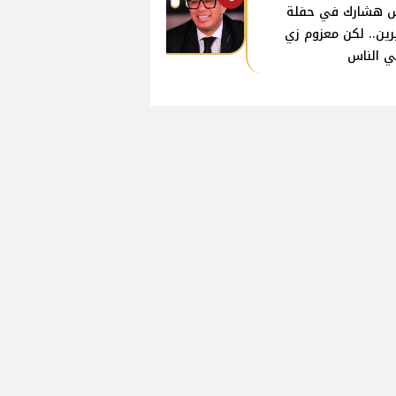
 هشارك في حفلة
ين.. لكن معزوم زي
ي الناس