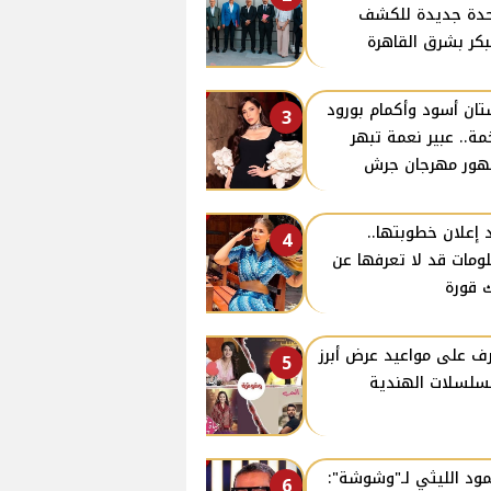
دة جديدة للكشف
بكر بشرق القاهرة
ان أسود وأكمام بورود
3
ة.. عبير نعمة تبهر
ور مهرجان جرش
 إعلان خطوبتها..
4
ومات قد لا تعرفها عن
 قورة
ف على مواعيد عرض أبرز
5
سلسلات الهندية
ود الليثي لـ"وشوشة":
6