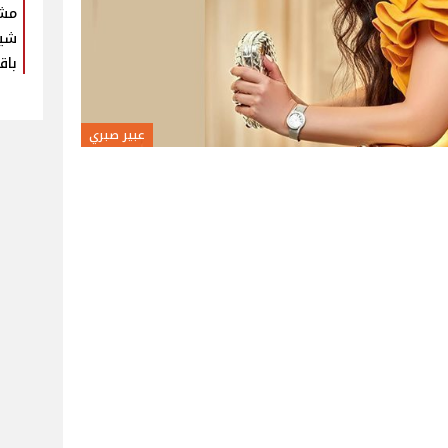
مش
شير
باق
عبير صبري