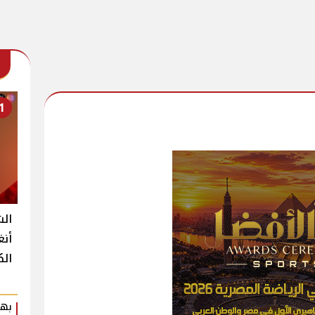
1
الش
أنغ
الك
بهي