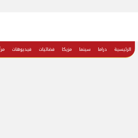
الرئيسية
دراما
سينما
مزيكا
فضائيات
فيديوهات
مرأ