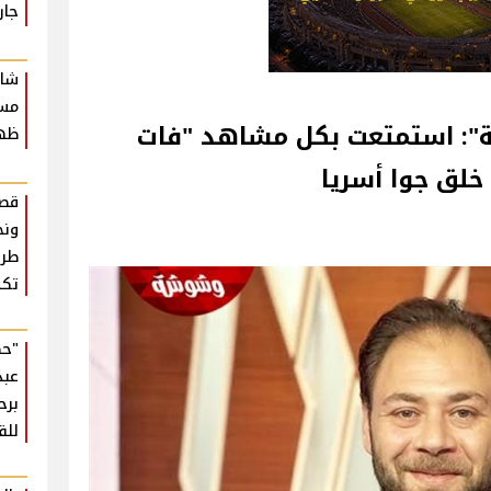
جار
شاك
مسر
": استمتعت بكل مشاهد "فات
ظهو
لق جوا أسريا‎
قصة
ونج
طرف
تكذ
"حك
عبد
برح
للق