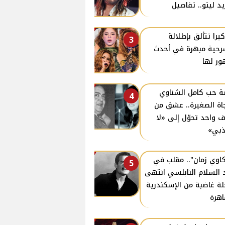
يد ليتو.. تفاصيل
يرا تتألق بإطلالة
3
حية مبهرة في أحدث
ر لها
 حب كامل الشناوي
4
اة الصغيرة.. عشق من
 واحد تحوّل إلى «لا
بي»
اوي زمان".. مقلب في
5
 السلام النابلسي انتهى
لة غاضبة من الإسكندرية
اهرة