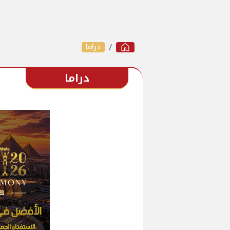
دراما
دراما