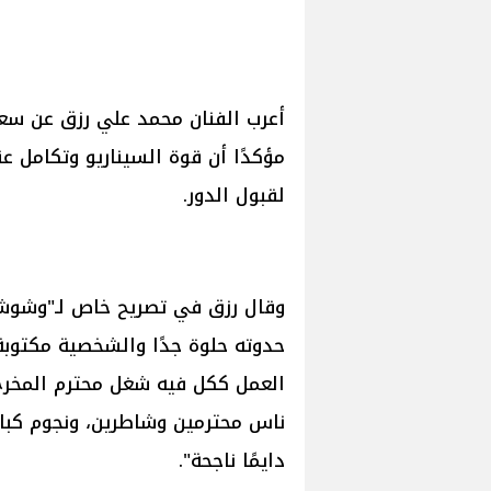
أعرب الفنان محمد علي رزق عن سع
مؤكدًا أن قوة السيناريو وتكامل عن
لقبول الدور.
وقال رزق في تصريح خاص لـ"وشوشة"
حدوته حلوة جدًا والشخصية مكتو
العمل ككل فيه شغل محترم المخرج
ناس محترمين وشاطرين، ونجوم كبار،
دايمًا ناجحة".