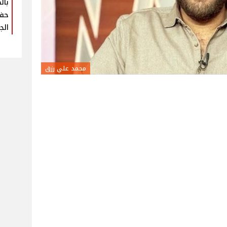
بال
حفل
الج
محمد علي رزق