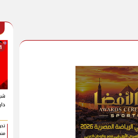
1
شير
دار
تحر
منظ