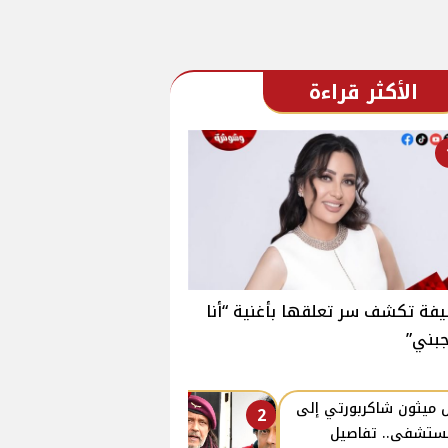
الأكثر قراءة
فة تكشف سر تعلقها بأغنية “أنا
بني”
 ميثون شاكربورتي إلى
2
ستشفى.. تفاصيل