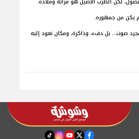
ضول، لكن الطرب الأصيل هو مرآته وملاذه.
لم يكن من جمهوره.
جرد صوت… بل دفء، وذاكرة، ومكان نعود إليه
instagram
tiktok
youtube
twitter
facebook