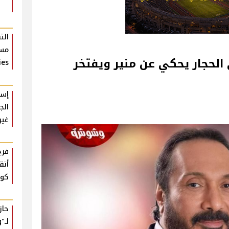
الت
مسل
الحجار يحكي عن منير ويفتخر
ies
إسل
الج
غير
فرح
أنق
كوم
حا
لـ"