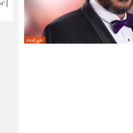
"حب
علي الحجار