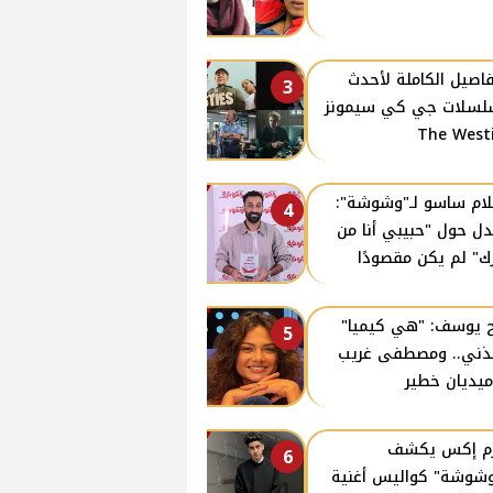
فاصيل الكاملة لأحدث
3
سلات جي كي سيمونز
The West
ام ساسو لـ"وشوشة":
4
دل حول "حبيبي أنا من
ك" لم يكن مقصودًا
 يوسف: "هي كيميا"
5
ذني.. ومصطفى غريب
يديان خطير
زم إكس يكشف
6
وشوشة" كواليس أغنية