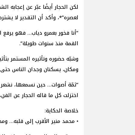
لكن الحجار أيضًا عبّر عن إعجابه الش
لعصره”*، وأكد أن التقدير لا يشترط
“أنا فخور بعمرو دياب… فهو يرفع 
القمة منذ سنوات طويلة”.
وشبّه حضوره وتأثيره المستمر بتأثير
ومكان، يسكنان وجدان الناس حتى
“ثمّة أصوات… حين نسمعها، نشعر وك
اختزلت كل ما قاله الحجار عن الفن،
خلاصة الحكاية:
• محمد منير الأقرب إلى قلبه… ومح