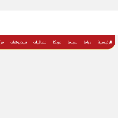
الرئيسية
دراما
سينما
مزيكا
فضائيات
فيديوهات
مرأ