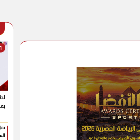
1
لطي
بعج
نقل
الم