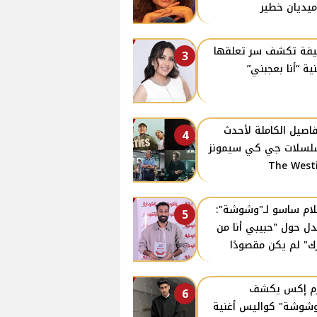
يديان خطير
فة تكشف سر تعلقها
3
نية “أنا بعجبني”
فاصيل الكاملة لأحدث
4
سلات جي كي سيمونز
The West
ام ساسو لـ"وشوشة":
5
دل حول "حبيبي أنا من
ك" لم يكن مقصودًا
زم إكس يكشف
6
وشوشة" كواليس أغنية