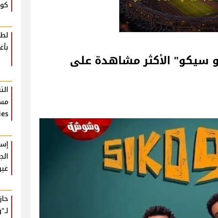
كوم
لطي
بأغ
 سيكو" الأكثر مشاهدة على
الت
مسل
ies
إسل
الج
غير
حا
لـ"