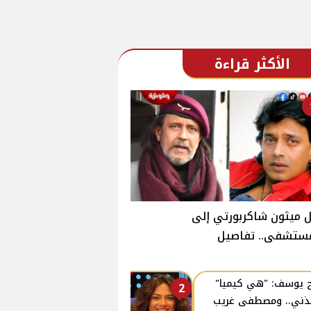
الأكثر قراءة
 ميثون شاكربورتي إلى
مستشفى.. تفاصيل
 يوسف: "هي كيميا"
2
ذني.. ومصطفى غريب