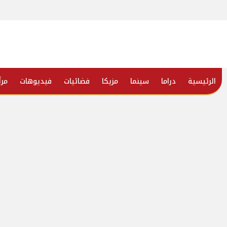
الرئيسية
دراما
سينما
مزيكا
فضائيات
فيديوهات
مرأ