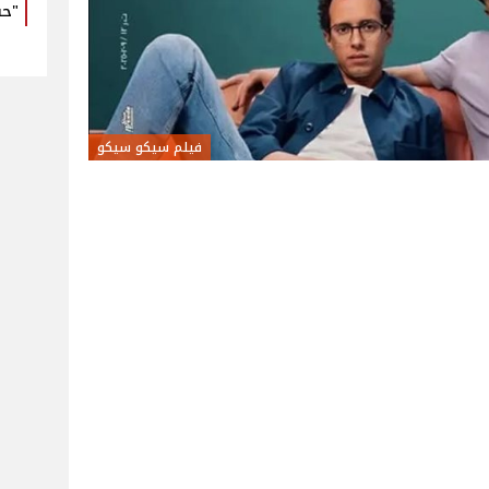
"حب
فيلم سيكو سيكو