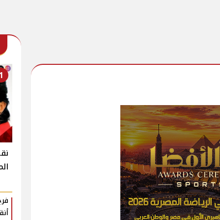
1
نقل
ال
فرح
أنق