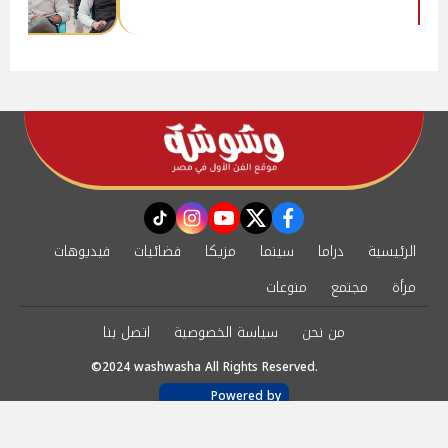
instagram
tiktok
youtube
twitter
facebook
الرئيسية
دراما
سينما
مزيكا
فضائيات
فيديوهات
مرأة
مجتمع
منوعات
من نحن
سياسة الخصوصية
اتصل بنا
©2024 washwasha All Rights Reserved.
Powered by