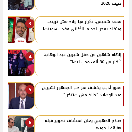
صيف 2026
محمد شميس: تكرار «يا ولا» مش تريند..
3
وبنقلد بعض لحد ما الأغاني فقدت هويتها
إلهام شاهين عن حفل شيرين عبد الوهاب:
4
"أكتر من 30 ألف محب ليها"
عمرو أديب يكشف سر حب الجمهور لشيرين
5
عبد الوهاب: "حالة مش هتتكرر"
صلاح الجهيني يعلن استئناف تصوير فيلم
6
«فرقة الموت»