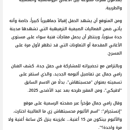
والطربية.
ومن المتوقع أن يشهد الحفل إقبالاً جماهيرياً كبيراً، خاصة وأنه
يأتي ضمن الفعاليات الصيفية الترفيهية التي تشهدها مدينة
جدة سنوياً، وينتظر أن يحمل مفاجآت فنية سواء على مستوى
الأغاني المقدمة أو التعاونات التي قد تظهر لأول مرة على
المسرح.
وبالتزامن مع تحضيراته للمشاركة في حفل جدة، كشف الفنان
رامي جمال عن تفاصيل ألبومه الجديد، والذي استقر على
تسميته بعنوان "محسبتهاش"، بدلًا من الاسم السابق
"لاقيكي"، ومن المقرر طرحه بعد عيد الأضحى 2025.
وقال رامي جمال مؤخراً عبر صفحته الرسمية على موقع
"إنستجرام": "اسم الألبوم محسبتهاش زي ما الغالبية اختارت،
والألبوم بيتكون من 15 أغنية… عايزينه ينزل كل ساعة أغنية ولا
مرة واحدة؟".