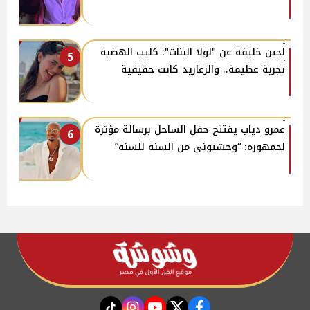
لجين خليفة عن "لولا البنات": كليب الهضبة
5
تجربة عظيمة.. والزغاريد كانت حقيقية
عمرو دياب يفتتح حفل الساحل برسالة مؤثرة
6
لجمهوره: “وحشتوني من السنة للسنة”