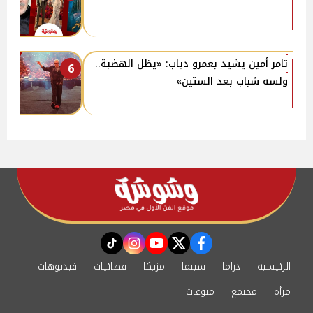
تامر أمين يشيد بعمرو دياب: «يظل الهضبة..
6
ولسه شباب بعد الستين»
instagram
tiktok
youtube
twitter
facebook
الرئيسية
دراما
سينما
مزيكا
فضائيات
فيديوهات
مرأة
مجتمع
منوعات