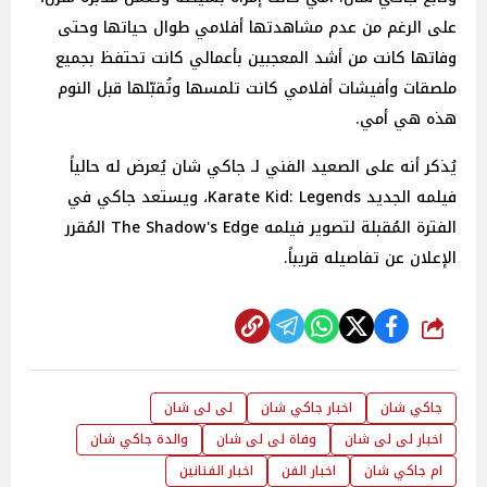
على الرغم من عدم مشاهدتها أفلامي طوال حياتها وحتى
وفاتها كانت من أشد المعجبين بأعمالي كانت تحتفظ بجميع
ملصقات وأفيشات أفلامي كانت تلمسها وتُقبّلها قبل النوم
هذه هي أمي.
يُذكر أنه على الصعيد الفني لـ جاكي شان يُعرض له حالياً
فيلمه الجديد Karate Kid: Legends، ويستعد جاكي في
الفترة المُقبلة لتصوير فيلمه The Shadow's Edge المُقرر
الإعلان عن تفاصيله قريباً.
شارك
جاكي شان
اخبار جاكي شان
لى لى شان
اخبار لى لى شان
وفاة لى لى شان
والدة جاكي شان
ام جاكي شان
اخبار الفن
اخبار الفنانين