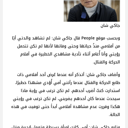
جاكي شان
وبحسب موقع People قال جاكي شان: لم تشاهد والدتي أيًا
من أفلامي منذُ حياتها وحتى وفاتها لأنها لم تكن تتحمل
رؤيتي وأنا أُغامر أثناء تأدية مشاهدي الخطيرة في أفلام
الحركة والقتال.
وأضاف جاكي شان: أتذكر أنه عندما عُرض أحد أفلامي ذات
طابع الحركة والقتال عندما رأتني أمي أُؤدي مشهدًا خطيرًا،
استدارت كنتُ أضرب أحدهم، لم تكن ترغب في رؤية ماذا
سيحدث عندما كان أحدهم يضربني، لم تكن ترغب في رؤيتي
هكذا وقررت عدم مشاهدة أفلامي أبداً حتى توفيت في هذه
الحالة.
وتابع جاكي شان: أمي كانت إمرأة بسيطة وتعمل مُدبرة منزل،