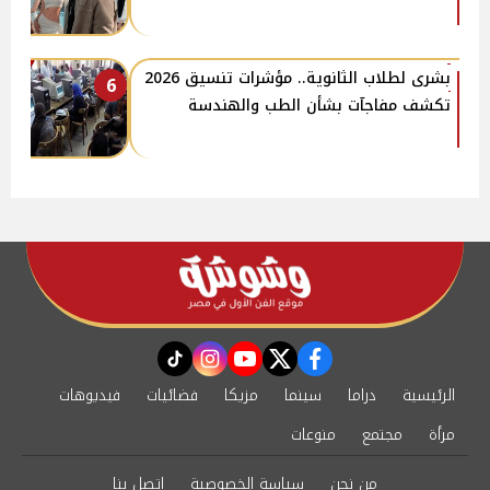
بشرى لطلاب الثانوية.. مؤشرات تنسيق 2026
6
تكشف مفاجآت بشأن الطب والهندسة
instagram
tiktok
youtube
twitter
facebook
الرئيسية
دراما
سينما
مزيكا
فضائيات
فيديوهات
مرأة
مجتمع
منوعات
من نحن
سياسة الخصوصية
اتصل بنا