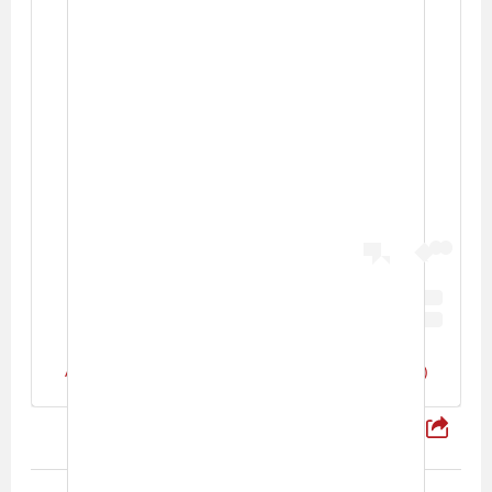
View this post on Instagram
A post shared by Omar kamal (@omarkamal.official)
شارك