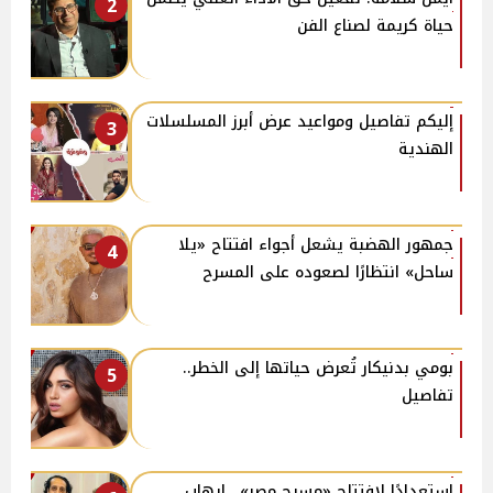
2
حياة كريمة لصناع الفن
إليكم تفاصيل ومواعيد عرض أبرز المسلسلات
3
الهندية
جمهور الهضبة يشعل أجواء افتتاح «يلا
4
ساحل» انتظارًا لصعوده على المسرح
بومي بدنيكار تُعرض حياتها إلى الخطر..
5
تفاصيل
استعدادًا لافتتاح «مسرح مصر».. إيهاب