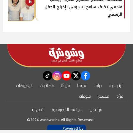
6
فهمي يكلف سامح بسيوني بإخراج الحفل
الرسمي
instagram
tiktok
youtube
twitter
facebook
الرئيسية
دراما
سينما
مزيكا
فضائيات
فيديوهات
مرأة
مجتمع
منوعات
من نحن
سياسة الخصوصية
اتصل بنا
©2024 washwasha All Rights Reserved.
Powered by