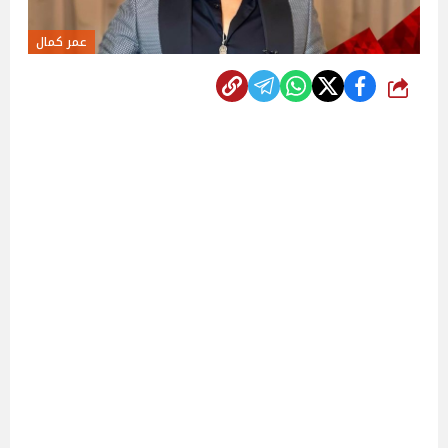
عمر كمال
شارك